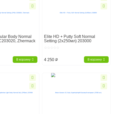
gular Body Normal
Elite HD + Putty Soft Normal
) С203020, Zhermack
Setting (2х250мл) 203000
4 250
В корзину
В корзину
p