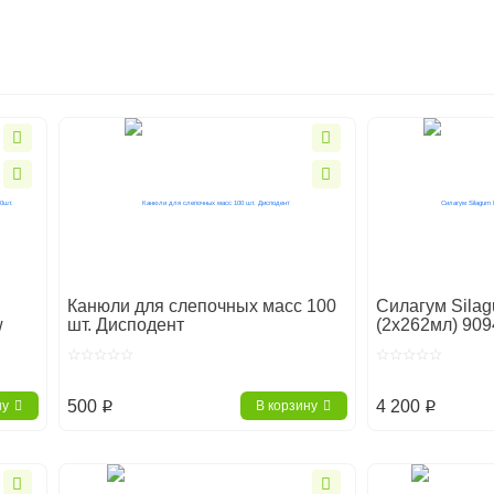
Канюли для слепочных масс 100
Силагум Silag
w
шт. Дисподент
(2х262мл) 90
500
4 200
ну
В корзину
p
p