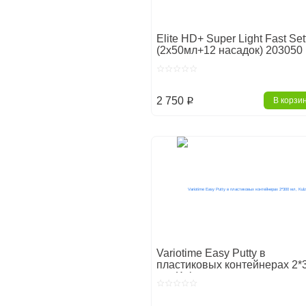
Elite HD+ Super Light Fast Set
(2х50мл+12 насадок) 203050
2 750
В корзи
p
Variotime Easy Putty в
пластиковых контейнерах 2*
мл, Kulzer