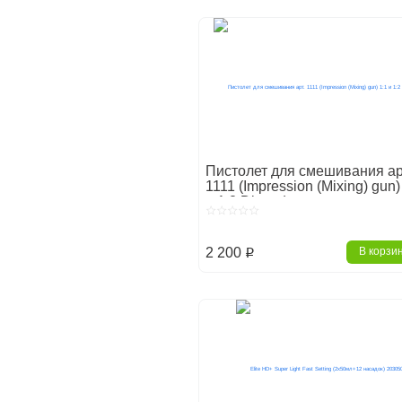
Пистолет для смешивания ар
1111 (Impression (Mixing) gun)
и 1:2 Dispodent
2 200
В корзи
p