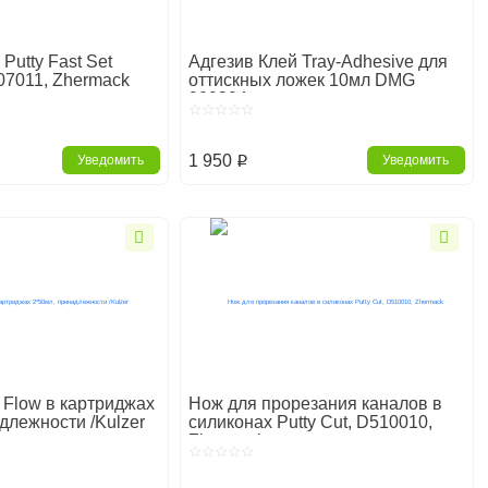
 Putty Fast Set
Адгезив Клей Tray-Adhesive для
07011, Zhermack
оттискных ложек 10мл DMG
909394
1 950
Уведомить
Уведомить
p
t Flow в картриджах
Нож для прорезания каналов в
длежности /Kulzer
силиконах Putty Cut, D510010,
Zhermack