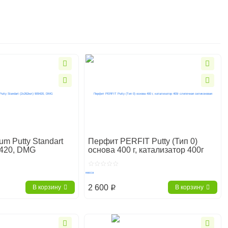
um Putty Standart
Перфит PERFIT Putty (Тип 0)
9420, DMG
основа 400 г, катализатор 400г
слепочная силиконовая масса
2 600
В корзину
В корзину
p