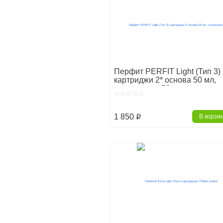
Перфит PERFIT Light (Тип 3)
картриджи 2* основа 50 мл,
катализатор 50мл
1 850
В корзи
p