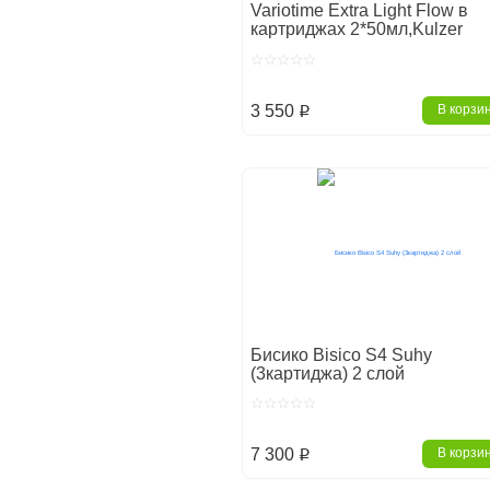
Variotime Extra Light Flow в
картриджах 2*50мл,Kulzer
3 550
В корзи
p
Бисико Bisico S4 Suhy
(3картиджа) 2 слой
7 300
В корзи
p