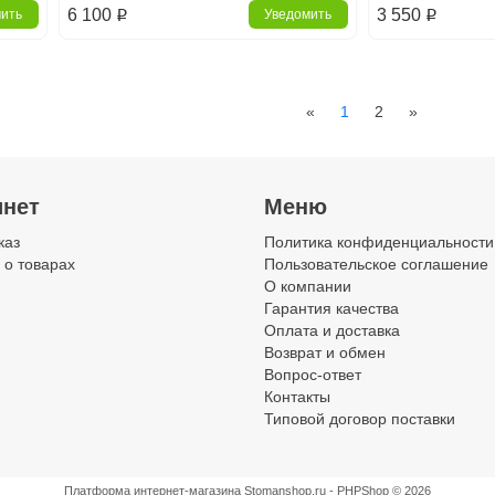
6 100
3 550
мить
Уведомить
p
p
Previous
Next
«
1
2
»
аксессуары
А-силикон
инет
Меню
каз
Политика конфиденциальности
 о товарах
Пользовательское соглашение
О компании
Гарантия качества
Оплата и доставка
Возврат и обмен
Вопрос-ответ
Контакты
Типовой договор поставки
Платформа интернет-магазина
Stomanshop.ru - PHPShop © 2026