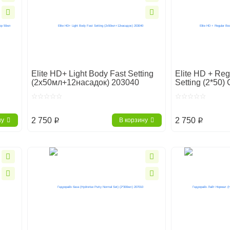
Elite HD+ Light Body Fast Setting
Elite НD + Re
(2х50мл+12насадок) 203040
Setting (2*50
2 750
2 750
ну
В корзину
p
p