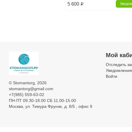
5 600
Уведо
p
Главная
Слепочные массы, 
Мой каб
А-силикон
Отследить за
Уведомления
Войти
©
Stomantorg
, 2026
stomantorg@gmail.com
+7(985) 559-63-02
ПН-ПТ 09.30-18.00 СБ 11.00-15.00
Москва, ул. Тимура Фрунзе, д. 8/5 , офис 9