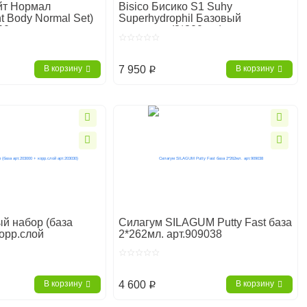
йт Нормал
Bisico Бисико S1 Suhy
ht Body Normal Set)
Superhydrophil Базовый
00
материал (2*300 мл)
7 950
В корзину
В корзину
p
ый набор (база
Силагум SILAGUM Putty Fast база
корр.слой
2*262мл. арт.909038
4 600
В корзину
В корзину
p