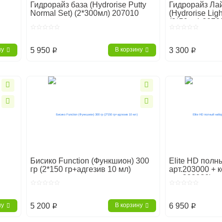
Гидрорайз база (Hydrorise Putty
Гидрорайз Ла
Normal Set) (2*300мл) 207010
(Hydrorise Lig
(2*50мл) 2070
5 950
3 300
ну
В корзину
p
p
Бисико Function (Функшион) 300
Elite HD полн
гр (2*150 гр+адгезив 10 мл)
арт.203000 + 
арт.203030)
5 200
6 950
ну
В корзину
p
p