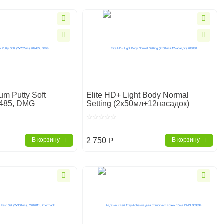
um Putty Soft
Elite HD+ Light Body Normal
9485, DMG
Setting (2х50мл+12насадок)
203030
2 750
В корзину
В корзину
p