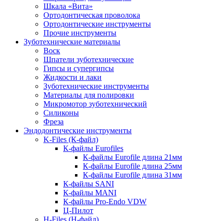
Шкала «Вита»
Ортодонтическая проволока
Ортодонтические инструменты
Прочие инструменты
Зуботехнические материалы
Воск
Шпатели зуботехнические
Гипсы и супергипсы
Жидкости и лаки
Зуботехнические инструменты
Материалы для полировки
Микромотор зуботехнический
Силиконы
Фреза
Эндодонтические инструменты
K-Files (К-файл)
К-файлы Eurofiles
К-файлы Eurofile длина 21мм
К-файлы Eurofile длина 25мм
К-файлы Eurofile длина 31мм
К-файлы SANI
К-файлы MANI
К-файлы Pro-Endo VDW
Ц-Пилот
H-Files (Н-файл)