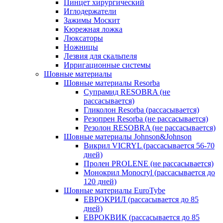
Пинцет хирургический
Иглодержатели
Зажимы Москит
Кюрежная ложка
Люксаторы
Ножницы
Лезвия для скальпеля
Ирригационные системы
Шовные материалы
Шовные материалы Resorba
Супрамид RESOBRA (не
рассасывается)
Гликолон Resorba (рассасывается)
Резопрен Resorba (не рассасывается)
Резолон RESOBRA (не рассасывается)
Шовные материалы Johnson&Johnson
Викрил VICRYL (рассасывается 56-70
дней)
Пролен PROLENE (не рассасывается)
Монокрил Monocryl (рассасывается до
120 дней)
Шовные материалы EuroTybe
ЕВРОКРИЛ (рассасывается до 85
дней)
ЕВРОКВИК (рассасывается до 85