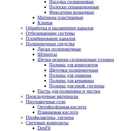
Насадки силиконовые
Полоски сепарационные
Фиксаторы кольцевые
Матрицы пластиковые
Клинья
Обработка и расширение каналов
Отбеливающие системы
Пломбирование каналов
Полировочные средства
Диски полировочные
Штрипсы
Щетки,резинки,силиконовые головки
Полиры для композитов
Щеточки полировочные
Полиры для циркона
Полиры для керамики
Полиры для проф. гигиены
Пасты для полировки и чистки
Прокладочные материалы
Протравочные гели
Ортофосфорная кислота
Плавиковая кислота
Профилактика, гигиена
Световые композиты
DenFil