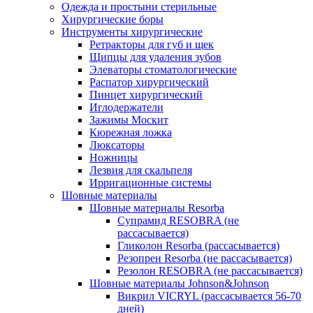
Одежда и простыни стерильные
Хирургические боры
Инструменты хирургические
Ретракторы для губ и щек
Щипцы для удаления зубов
Элеваторы стоматологические
Распатор хирургический
Пинцет хирургический
Иглодержатели
Зажимы Москит
Кюрежная ложка
Люксаторы
Ножницы
Лезвия для скальпеля
Ирригационные системы
Шовные материалы
Шовные материалы Resorba
Супрамид RESOBRA (не
рассасывается)
Гликолон Resorba (рассасывается)
Резопрен Resorba (не рассасывается)
Резолон RESOBRA (не рассасывается)
Шовные материалы Johnson&Johnson
Викрил VICRYL (рассасывается 56-70
дней)