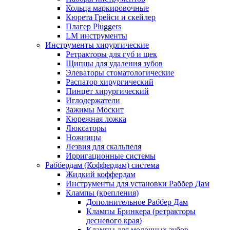
Кольца маркировочные
Кюрета Грейси и скейлер
Плагер Pluggers
LM инструменты
Инструменты хирургические
Ретракторы для губ и щек
Щипцы для удаления зубов
Элеваторы стоматологические
Распатор хирургический
Пинцет хирургический
Иглодержатели
Зажимы Москит
Кюрежная ложка
Люксаторы
Ножницы
Лезвия для скальпеля
Ирригационные системы
Раббердам (Коффердам) система
Жидкий коффердам
Инструменты для установки Раббер Дам
Клампы (крепления)
Дополнительное Раббер Дам
Клампы Бринкера (ретракторы
десневого края)
Клампы для молочных зубов