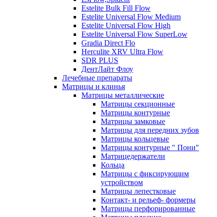
Estelite Bulk Fill Flow
Estelite Universal Flow Medium
Estelite Universal Flow High
Estelite Universal Flow SuperLow
Gradia Direct Flo
Herculite XRV Ultra Flow
SDR PLUS
ДентЛайт Флоу
Лечебные препараты
Матрицы и клинья
Матрицы металлические
Матрицы секционные
Матрицы контурные
Матрицы замковые
Матрицы для передних зубов
Матрицы кольцевые
Матрицы контурные " Пони"
Матрицедержатели
Кольца
Матрицы с фиксирующим
устройством
Матрицы лепестковые
Контакт- и рельеф- формеры
Матрицы перфорированные