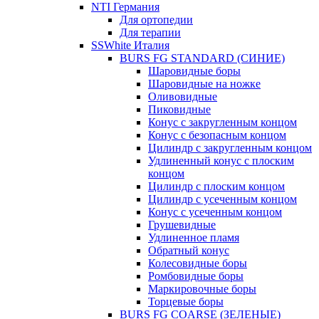
NTI Германия
Для ортопедии
Для терапии
SSWhite Италия
BURS FG STANDARD (СИНИЕ)
Шаровидные боры
Шаровидные на ножке
Оливовидные
Пиковидные
Конус с закругленным концом
Конус с безопасным концом
Цилиндр с закругленным концом
Удлиненный конус с плоским
концом
Цилиндр с плоским концом
Цилиндр с усеченным концом
Конус с усеченным концом
Грушевидные
Удлиненное пламя
Обратный конус
Колесовидные боры
Ромбовидные боры
Маркировочные боры
Торцевые боры
BURS FG COARSE (ЗЕЛЕНЫЕ)