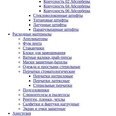
Конусность 02 Абсорберы
Конусность 04 Абсорберы
Конусность 06 Абсорберы
Стекловолоконные штифты
Титановые штифты
Латунные штифты
Парапульпарные штифты
Расходные материалы
Аппликаторы
Фум лента
Стаканчики
Блоки для замешивания
Ватные валики,драй-типсы
Маски защитные,бахилы
Одежда и простыни стерильные
Перчатки стоматологические
Перчатки нитриловые
Перчатки латексные
Стерильные перчатки
Подголовники
Слюноотсосы и пылесосы
Рентген, пленки, чехлы
Салфетки и фартуки нагрудные
Экран и очки защитные
Анестезия