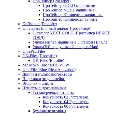
ПроТейпер (ProTaper)
ПроТейпер GOLD машинные
ПроТейпер NEXT машинные
ПроТейпер Юниверсал машинные
ПроТейпер Юниверсал ручные
Goffshtein (Геософт)
Ultratapers (полный аналог Протейпер)
Ultrataper NEXT GOLD (Протейпер НЕКСТ
ГОЛД)
УльтраТейпер машинные Ultratapers Engine
УльтраТейпер ручные Ultratapers Hard
UltraPathFiles
DK-Files (Профайл)
DK-Files (Eurofile)
M2 Mtwo Taper NiTi, VDW
UltraFiles Blue (Heat Activation)
Дрили и пульпоэкстракторы
Подставки,эндолинейки
Эндочак и файлы
Штифты эндоканальный
Гуттаперчевые штифты
Конусность 02 Гуттаперча
Конусность 04 Гуттаперча
Конусность 06 Гуттаперча
Бумажные штифты