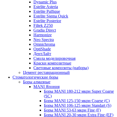
Dynamic Plus
Estelite Asteria
Estelite Palfique
Estelite Sigma Quick
Estelite Posterior
Filtek Z250
Gradia Direct
Harmonize
Neo Spectra
Omnichroma
OptiShade
ДентЛайт
Смола моделировочная
Краски композитные
Световые композиты (наборы)
Цемент реставрационный
Стоматологические боры
Боры алмазные
MANI Япония
Боры MANI 180-212 мкрн Super Coarse
(SC)
Боры MANI 125-150 мкрн Coarse (C)
Боры MANI 106-125 мкрн Standart (S)
Боры MANI 53-63 мкрн Fine (F)
Боры MANI 20-30 мкрн Extra Fine (EF)