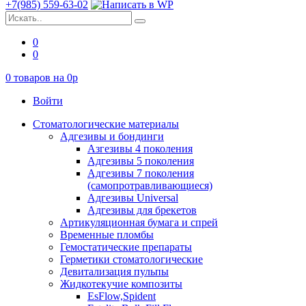
+7(985) 559-63-02
0
0
0
товаров на
0
p
Войти
Стоматологические материалы
Адгезивы и бондинги
Азгезивы 4 поколения
Адгезивы 5 поколения
Адгезивы 7 поколения
(самопротравливающиеся)
Адгезивы Universal
Адгезивы для брекетов
Артикуляционная бумага и спрей
Временные пломбы
Гемостатические препараты
Герметики стоматологические
Девитализация пульпы
Жидкотекучие композиты
EsFlow,Spident