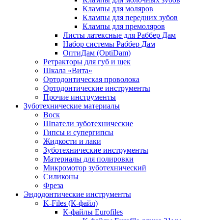
Клампы для моляров
Клампы для передних зубов
Клампы для премоляров
Листы латексные для Раббер Дам
Набор системы Раббер Дам
ОптиДам (OptiDam)
Ретракторы для губ и щек
Шкала «Вита»
Ортодонтическая проволока
Ортодонтические инструменты
Прочие инструменты
Зуботехнические материалы
Воск
Шпатели зуботехнические
Гипсы и супергипсы
Жидкости и лаки
Зуботехнические инструменты
Материалы для полировки
Микромотор зуботехнический
Силиконы
Фреза
Эндодонтические инструменты
K-Files (К-файл)
К-файлы Eurofiles