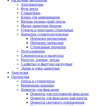
Расходные материалы
Аппликаторы
Фум лента
Стаканчики
Блоки для замешивания
Ватные валики,драй-типсы
Маски защитные,бахилы
Одежда и простыни стерильные
Перчатки стоматологические
Перчатки нитриловые
Перчатки латексные
Стерильные перчатки
Подголовники
Слюноотсосы и пылесосы
Рентген, пленки, чехлы
Салфетки и фартуки нагрудные
Экран и очки защитные
Анестезия
Ортопедия
Гипсы и супергипсы
Временные коронки
Цементы для фиксации
Цементы для постоянной фиксации
Цементы для фиксации имплантов
Цементы светового отверждения