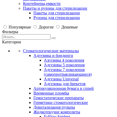
Контейнеры,емкости
Пакеты и рулоны для стерилизации
Пакеты для стерилизации
Рулоны для стерилизации
Популярные
Дорогие
Дешевые
Фильтры
Категории
Стоматологические материалы
Адгезивы и бондинги
Азгезивы 4 поколения
Адгезивы 5 поколения
Адгезивы 7 поколения
(самопротравливающиеся)
Адгезивы Universal
Адгезивы для брекетов
Артикуляционная бумага и спрей
Временные пломбы
Гемостатические препараты
Герметики стоматологические
Девитализация пульпы
Жидкотекучие композиты
EsFlow,Spident