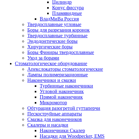
Цилиндр
Конус фиссура
Пламявидные
ВладМиВа Россия
Твердосплавные угловые
Боры для разрезания коронок
Твердосплавные турбинные
Эндодонтические боры
Хирургические боры
Боры Финиры твердосплавные
Уход за борами
Стоматологическое оборудование
Апекслокаторы стоматологические
Лампы полимеризационные
Наконечники и смазки
Турбинные наконечники
Угловой наконечник
Прямой наконечник
Микромотор
Обтурация разогретой гуттаперчи
Пескоструйные аппараты
Смазка для наконечников
Скалеры и насадки
Наконечники Скалер
Насадки для Woodpecker, EMS