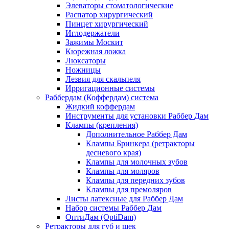
Элеваторы стоматологические
Распатор хирургический
Пинцет хирургический
Иглодержатели
Зажимы Москит
Кюрежная ложка
Люксаторы
Ножницы
Лезвия для скальпеля
Ирригационные системы
Раббердам (Коффердам) система
Жидкий коффердам
Инструменты для установки Раббер Дам
Клампы (крепления)
Дополнительное Раббер Дам
Клампы Бринкера (ретракторы
десневого края)
Клампы для молочных зубов
Клампы для моляров
Клампы для передних зубов
Клампы для премоляров
Листы латексные для Раббер Дам
Набор системы Раббер Дам
ОптиДам (OptiDam)
Ретракторы для губ и щек