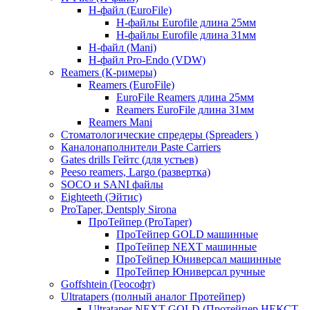
Н-файл (EuroFile)
Н-файлы Eurofile длина 25мм
Н-файлы Eurofile длина 31мм
Н-файл (Mani)
Н-файл Pro-Endo (VDW)
Reamers (К-римеры)
Reamers (EuroFile)
EuroFile Reamers длина 25мм
Reamers EuroFile длина 31мм
Reamers Mani
Стоматологические спредеры (Spreaders )
Каналонаполнители Paste Carriers
Gates drills Гейтс (для устьев)
Peeso reamers, Largo (развертка)
SOCO и SANI файлы
Eighteeth (Эйтис)
ProTaper, Dentsply Sirona
ПроТейпер (ProTaper)
ПроТейпер GOLD машинные
ПроТейпер NEXT машинные
ПроТейпер Юниверсал машинные
ПроТейпер Юниверсал ручные
Goffshtein (Геософт)
Ultratapers (полный аналог Протейпер)
Ultrataper NEXT GOLD (Протейпер НЕКСТ