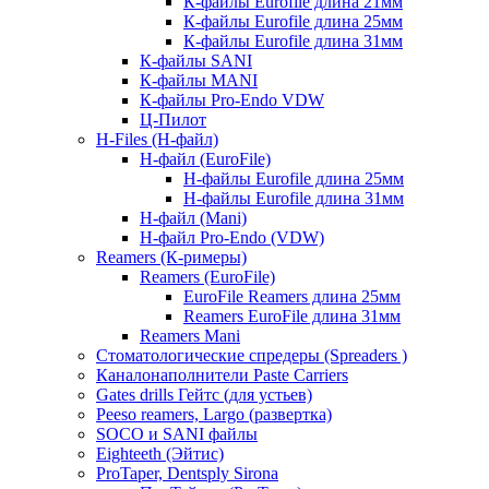
К-файлы Eurofile длина 21мм
К-файлы Eurofile длина 25мм
К-файлы Eurofile длина 31мм
К-файлы SANI
К-файлы MANI
К-файлы Pro-Endo VDW
Ц-Пилот
H-Files (Н-файл)
Н-файл (EuroFile)
Н-файлы Eurofile длина 25мм
Н-файлы Eurofile длина 31мм
Н-файл (Mani)
Н-файл Pro-Endo (VDW)
Reamers (К-римеры)
Reamers (EuroFile)
EuroFile Reamers длина 25мм
Reamers EuroFile длина 31мм
Reamers Mani
Стоматологические спредеры (Spreaders )
Каналонаполнители Paste Carriers
Gates drills Гейтс (для устьев)
Peeso reamers, Largo (развертка)
SOCO и SANI файлы
Eighteeth (Эйтис)
ProTaper, Dentsply Sirona