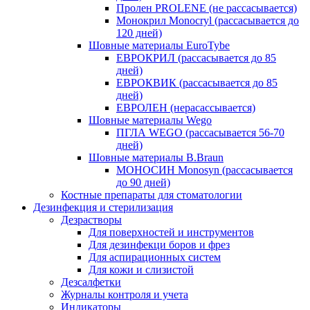
Пролен PROLENE (не рассасывается)
Монокрил Monocryl (рассасывается до
120 дней)
Шовные материалы EuroTybe
ЕВРОКРИЛ (рассасывается до 85
дней)
ЕВРОКВИК (рассасывается до 85
дней)
ЕВРОЛЕН (нерасассывается)
Шовные материалы Wego
ПГЛА WEGO (рассасывается 56-70
дней)
Шовные материалы B.Braun
МОНОСИН Monosyn (рассасывается
до 90 дней)
Костные препараты для стоматологии
Дезинфекция и стерилизация
Дезрастворы
Для поверхностей и инструментов
Для дезинфекци боров и фрез
Для аспирационных систем
Для кожи и слизистой
Дезсалфетки
Журналы контроля и учета
Индикаторы