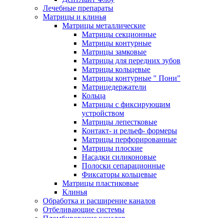
Лечебные препараты
Матрицы и клинья
Матрицы металлические
Матрицы секционные
Матрицы контурные
Матрицы замковые
Матрицы для передних зубов
Матрицы кольцевые
Матрицы контурные " Пони"
Матрицедержатели
Кольца
Матрицы с фиксирующим
устройством
Матрицы лепестковые
Контакт- и рельеф- формеры
Матрицы перфорированные
Матрицы плоские
Насадки силиконовые
Полоски сепарационные
Фиксаторы кольцевые
Матрицы пластиковые
Клинья
Обработка и расширение каналов
Отбеливающие системы