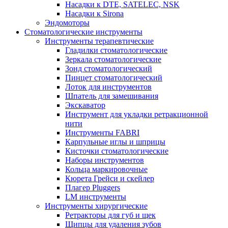
Насадки к DTE, SATELEC, NSK
Насадки к Sirona
Эндомоторы
Стоматологические инструменты
Инструменты терапевтические
Гладилки стоматологические
Зеркала стоматологические
Зонд стоматологический
Пинцет стоматологический
Лоток для инструментов
Шпатель для замешивания
Экскаватор
Инструмент для укладки ретракционной
нити
Инструменты FABRI
Карпульные иглы и шприцы
Кисточки стоматологические
Наборы инструментов
Кольца маркировочные
Кюрета Грейси и скейлер
Плагер Pluggers
LM инструменты
Инструменты хирургические
Ретракторы для губ и щек
Щипцы для удаления зубов