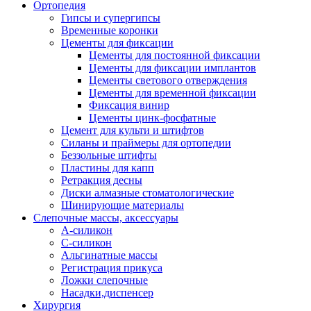
Ортопедия
Гипсы и супергипсы
Временные коронки
Цементы для фиксации
Цементы для постоянной фиксации
Цементы для фиксации имплантов
Цементы светового отверждения
Цементы для временной фиксации
Фиксация винир
Цементы цинк-фосфатные
Цемент для культи и штифтов
Силаны и праймеры для ортопедии
Беззольные штифты
Пластины для капп
Ретракция десны
Диски алмазные стоматологические
Шинирующие материалы
Слепочные массы, аксессуары
А-силикон
С-силикон
Альгинатные массы
Регистрация прикуса
Ложки слепочные
Насадки,диспенсер
Хирургия