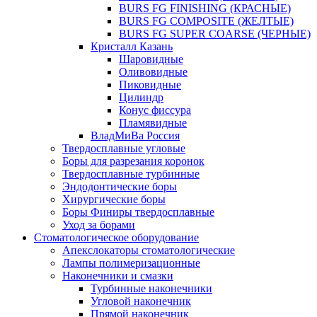
BURS FG FINISHING (КРАСНЫЕ)
BURS FG COMPOSITE (ЖЕЛТЫЕ)
BURS FG SUPER COARSE (ЧЕРНЫЕ)
Кристалл Казань
Шаровидные
Оливовидные
Пиковидные
Цилиндр
Конус фиссура
Пламявидные
ВладМиВа Россия
Твердосплавные угловые
Боры для разрезания коронок
Твердосплавные турбинные
Эндодонтические боры
Хирургические боры
Боры Финиры твердосплавные
Уход за борами
Стоматологическое оборудование
Апекслокаторы стоматологические
Лампы полимеризационные
Наконечники и смазки
Турбинные наконечники
Угловой наконечник
Прямой наконечник