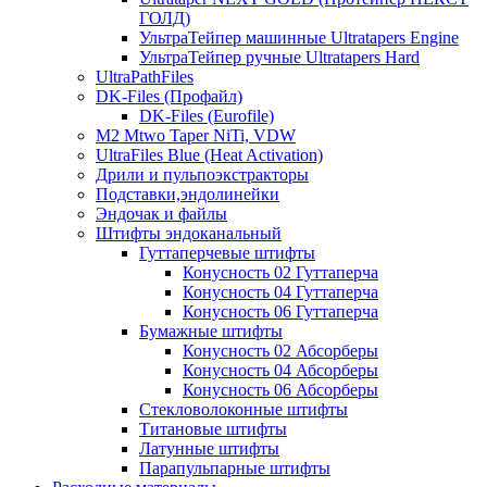
ГОЛД)
УльтраТейпер машинные Ultratapers Engine
УльтраТейпер ручные Ultratapers Hard
UltraPathFiles
DK-Files (Профайл)
DK-Files (Eurofile)
M2 Mtwo Taper NiTi, VDW
UltraFiles Blue (Heat Activation)
Дрили и пульпоэкстракторы
Подставки,эндолинейки
Эндочак и файлы
Штифты эндоканальный
Гуттаперчевые штифты
Конусность 02 Гуттаперча
Конусность 04 Гуттаперча
Конусность 06 Гуттаперча
Бумажные штифты
Конусность 02 Абсорберы
Конусность 04 Абсорберы
Конусность 06 Абсорберы
Стекловолоконные штифты
Титановые штифты
Латунные штифты
Парапульпарные штифты