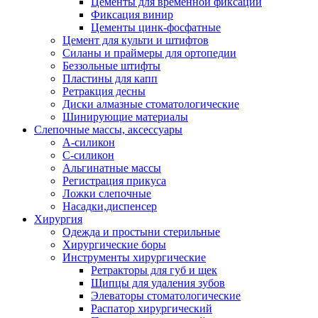
Цементы для временной фиксации
Фиксация винир
Цементы цинк-фосфатные
Цемент для культи и штифтов
Силаны и праймеры для ортопедии
Беззольные штифты
Пластины для капп
Ретракция десны
Диски алмазные стоматологические
Шинирующие материалы
Слепочные массы, аксессуары
А-силикон
С-силикон
Альгинатные массы
Регистрация прикуса
Ложки слепочные
Насадки,диспенсер
Хирургия
Одежда и простыни стерильные
Хирургические боры
Инструменты хирургические
Ретракторы для губ и щек
Щипцы для удаления зубов
Элеваторы стоматологические
Распатор хирургический