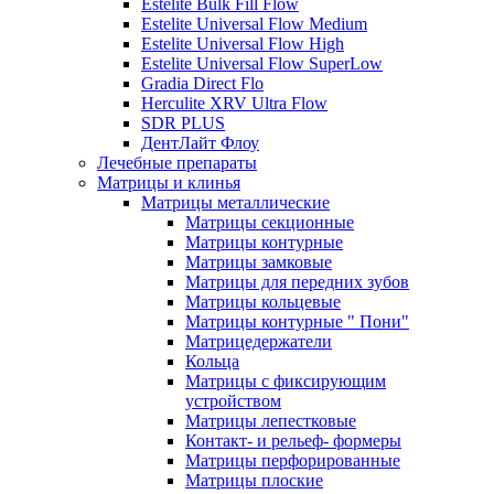
Estelite Bulk Fill Flow
Estelite Universal Flow Medium
Estelite Universal Flow High
Estelite Universal Flow SuperLow
Gradia Direct Flo
Herculite XRV Ultra Flow
SDR PLUS
ДентЛайт Флоу
Лечебные препараты
Матрицы и клинья
Матрицы металлические
Матрицы секционные
Матрицы контурные
Матрицы замковые
Матрицы для передних зубов
Матрицы кольцевые
Матрицы контурные " Пони"
Матрицедержатели
Кольца
Матрицы с фиксирующим
устройством
Матрицы лепестковые
Контакт- и рельеф- формеры
Матрицы перфорированные
Матрицы плоские