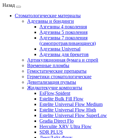
Назад
Стоматологические материалы
Адгезивы и бондинги
Азгезивы 4 поколения
Адгезивы 5 поколения
Адгезивы 7 поколения
(самопротравливающиеся)
Адгезивы Universal
Адгезивы для брекетов
Артикуляционная бумага и спрей
Временные пломбы
Гемостатические препараты
Герметики стоматологические
Девитализация пульпы
Жидкотекучие композиты
EsFlow,Spident
Estelite Bulk Fill Flow
Estelite Universal Flow Medium
Estelite Universal Flow High
Estelite Universal Flow SuperLow
Gradia Direct Flo
Herculite XRV Ultra Flow
SDR PLUS
ДентЛайт Флоу