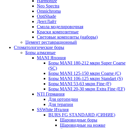
Harmonize
Neo Spectra
Omnichroma
OptiShade
ДентЛайт
Смола моделировочная
Краски композитные
Световые композиты (наборы)
Цемент реставрационный
Стоматологические боры
Боры алмазные
MANI Япония
Боры MANI 180-212 мкрн Super Coarse
(SC)
Боры MANI 125-150 мкрн Coarse (C)
Боры MANI 106-125 мкрн Standart (S)
Боры MANI 53-63 мкрн Fine (F)
Боры MANI 20-30 мкрн Extra Fine (EF)
NTI Германия
Для ортопедии
Для терапии
SSWhite Италия
BURS FG STANDARD (СИНИЕ)
Шаровидные боры
Шаровидные на ножке