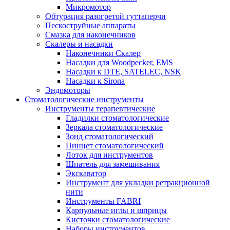
Микромотор
Обтурация разогретой гуттаперчи
Пескоструйные аппараты
Смазка для наконечников
Скалеры и насадки
Наконечники Скалер
Насадки для Woodpecker, EMS
Насадки к DTE, SATELEC, NSK
Насадки к Sirona
Эндомоторы
Стоматологические инструменты
Инструменты терапевтические
Гладилки стоматологические
Зеркала стоматологические
Зонд стоматологический
Пинцет стоматологический
Лоток для инструментов
Шпатель для замешивания
Экскаватор
Инструмент для укладки ретракционной
нити
Инструменты FABRI
Карпульные иглы и шприцы
Кисточки стоматологические
Наборы инструментов