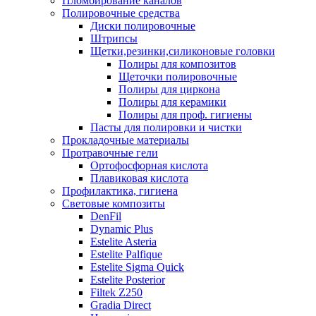
Пломбирование каналов
Полировочные средства
Диски полировочные
Штрипсы
Щетки,резинки,силиконовые головки
Полиры для композитов
Щеточки полировочные
Полиры для циркона
Полиры для керамики
Полиры для проф. гигиены
Пасты для полировки и чистки
Прокладочные материалы
Протравочные гели
Ортофосфорная кислота
Плавиковая кислота
Профилактика, гигиена
Световые композиты
DenFil
Dynamic Plus
Estelite Asteria
Estelite Palfique
Estelite Sigma Quick
Estelite Posterior
Filtek Z250
Gradia Direct