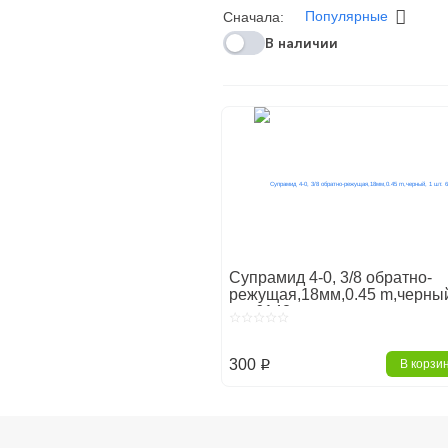
Популярные
Сначала:
В наличии
Супрамид 4-0, 3/8 обратно-
режущая,18мм,0.45 m,черный
шт. 6142
300
В корзи
p
Главная
Хирургия
Шовны