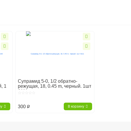
Супрамид 5-0, 1/2 обратно-
, 1
режущая, 18, 0.45 m, черный. 1шт
6111
300
ну
В корзину
p
е материалы
Шовные материалы Resorba
Супрамид RESOBR