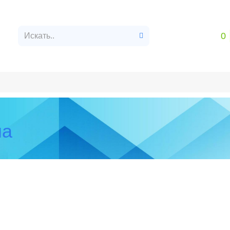
0
врат и обмен
Контакты
на