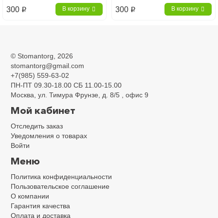
25, 200шт.
300
300
В корзину
В корзину
p
p
Главная
Эндодонтические инструменты
Штифты эндоканальный
Бумажные штифты
Конусность 02 Абсорберы
©
Stomantorg
, 2026
stomantorg@gmail.com
Конусность 02 Абсорберы
+7(985) 559-63-02
ПН-ПТ 09.30-18.00 СБ 11.00-15.00
Москва, ул. Тимура Фрунзе, д. 8/5 , офис 9
Мой кабинет
Отследить заказ
Уведомления о товарах
Войти
Меню
Политика конфиденциальности
Пользовательское соглашение
О компании
Гарантия качества
Оплата и доставка