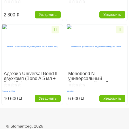
2 300
Уведомить
Уведомить
p
Адгезив Universal Bond II
Monobond N -
двухкомп (Bond A 5 мл +
универсальный
Bond B 4 мл)
бондинговый праймер,
Tokuyama,15313
5гр, Ivoclar 642967AN
10 600
6 600
Уведомить
Уведомить
p
p
Главная
Стоматологические материалы
Адгезивы и бондинги
Адгезивы Universal
©
Stomantorg
, 2026