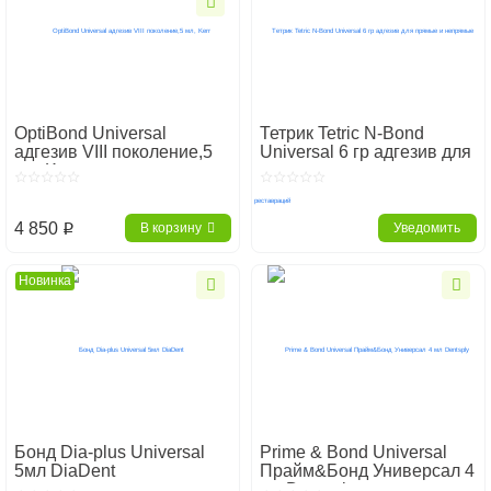
OptiBond Universal
Тетрик Tetric N-Bond
адгезив VIII поколение,5
Universal 6 гр адгезив для
мл, Kerr
прямые и непрямые
реставраций
4 850
В корзину
Уведомить
p
Новинка
Бонд Dia-plus Universal
Prime & Bond Universal
5мл DiaDent
Прайм&Бонд Универсал 4
мл Dentsply