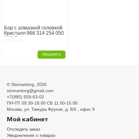
Бор с алмазной головкой
Кристалл 866 314 254 050
018, 5шт.
Уведомить
Главная
Стоматологические боры
Боры алмазные
Кристалл Казань
Оливовидные
©
Stomantorg
, 2026
Оливовидные
stomantorg@gmail.com
+7(985) 559-63-02
ПН-ПТ 09.30-18.00 СБ 11.00-15.00
Москва, ул. Тимура Фрунзе, д. 8/5 , офис 9
Мой кабинет
Отследить заказ
Уведомления о товарах