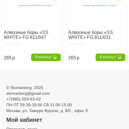
Алмазные боры «SS
Алмазные боры «SS
WHITE» FG 811/047
WHITE» FG 811/031
p
p
В корзину
В корзину
265
265
Главная
Стоматологические боры
Боры алмазные
SSWhite Италия
BURS FG STANDARD (СИНИЕ)
Ромбовидные боры
©
Stomantorg
, 2026
stomantorg@gmail.com
Ромбовидные боры
+7(985) 559-63-02
ПН-ПТ 09.30-18.00 СБ 11.00-15.00
Москва, ул. Тимура Фрунзе, д. 8/5 , офис 9
Мой кабинет
Отследить заказ