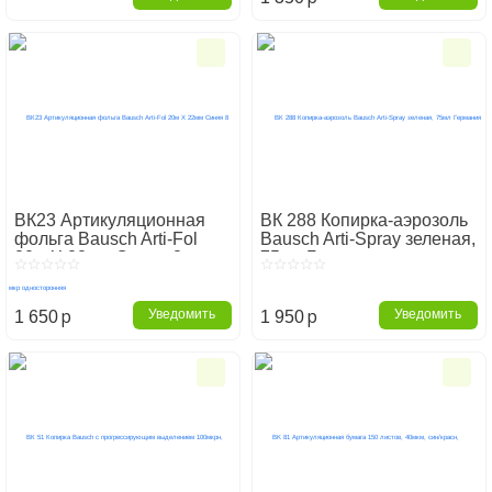
ВК23 Артикуляционная
ВК 288 Копирка-аэрозоль
фольга Bausch Arti-Fol
Bausch Arti-Spray зеленая,
20м Х 22мм Синяя 8 мкр
75мл Германия
односторонняя
p
p
Уведомить
Уведомить
1 650
1 950