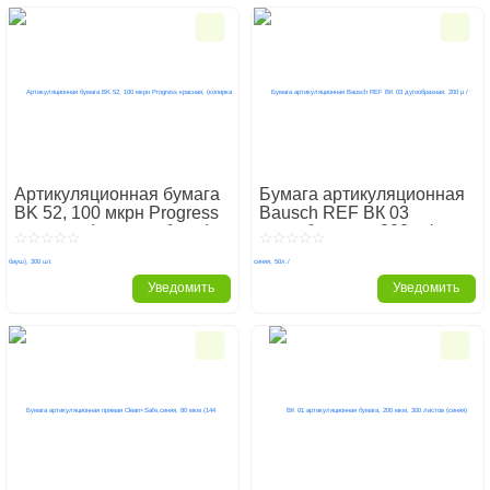
Артикуляционная бумага
Бумага артикуляционная
BK 52, 100 мкрн Progress
Bausch REF ВК 03
красная, (копирка бауш),
дугообразная, 200 µ /
300 шт.
синяя, 50л./
Уведомить
Уведомить