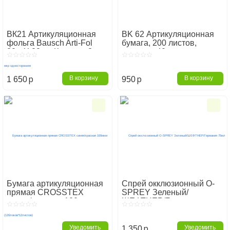
ВК21 Артикуляционная
BK 62 Артикуляционная
фольга Bausch Arti-Fol
бумага, 200 листов,
20м Х 22мм Красная 8 мкр
красная, 40мкм
односторонняя
p
p
В корзину
В корзину
1 650
950
Бумага артикуляционная
Спрей окклюзионный O-
прямая CROSSTEX
SPREY Зеленый/
синяя/красная 100мкм
ШЕФТНЕР/Германия
(12блоков*12листов)
75мл
p
Уведомить
Уведомить
1 350