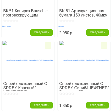
ВК 51 Копирка Bausch с
BK 81 Артикуляционная
прогрессирующим
бумага 150 листов, 40мкм,
выделением 100мкрн,
син/красн, подкова
300л., синяя
p
Уведомить
Уведомить
2 950
Спрей окклюзионный O-
Спрей окклюзионный O-
SPREY Красный/
SPREY Синий/ШЕФТНЕР/
ШЕФТНЕР/Германия
Германия 75мл
75мл
p
Уведомить
Уведомить
1 350