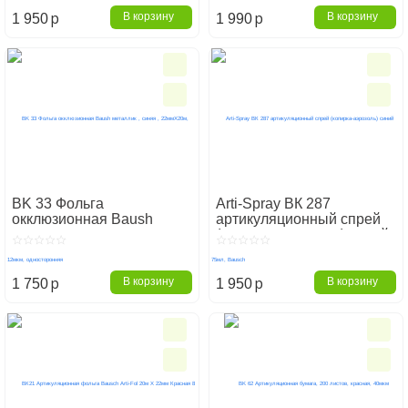
p
p
В корзину
В корзину
1 950
1 990
BK 33 Фольга
Arti-Spray ВК 287
окклюзионная Baush
артикуляционный спрей
металлик , синяя ,
(копирка-аэрозоль) синий
22ммХ20м, 12мкм,
75мл, Bausch
односторонняя
p
p
В корзину
В корзину
1 750
1 950