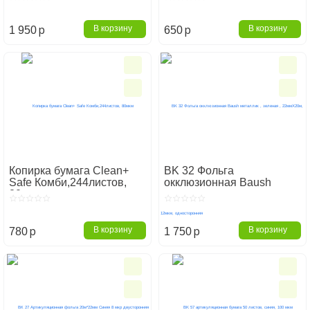
p
p
В корзину
В корзину
1 950
650
Копирка бумага Clean+
BK 32 Фольга
Safe Комби,244листов,
окклюзионная Baush
80мкм
металлик , зеленая ,
22ммХ20м, 12мкм,
односторонняя
p
p
В корзину
В корзину
780
1 750