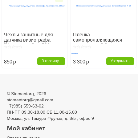
Чехлы защитные для
Пленка
датчика визиографа
самопроявляющаяся
"Кристидент" уп.500 шт
дентальная " Эргоном
Ergonom-X" 50 снимков
p
p
В корзину
Уведомить
850
3 300
Главная
Расходные материалы
Рентген, пленки, чехлы
Рентген, пленки, чехлы
©
Stomantorg
, 2026
stomantorg@gmail.com
+7(985) 559-63-02
ПН-ПТ 09.30-18.00 СБ 11.00-15.00
Москва, ул. Тимура Фрунзе, д. 8/5 , офис 9
Мой кабинет
Отследить заказ