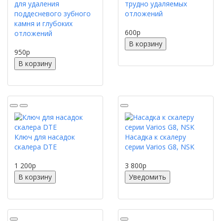
для удаления
трудно удаляемых
поддесневого зубного
отложений
камня и глубоких
600
p
отложений
В корзину
950
p
В корзину
Ключ для насадок
Насадка к скалеру
скалера DTE
серии Varios G8, NSK
1 200
p
3 800
p
В корзину
Уведомить