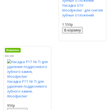
Насадка G10
Woodpecker -для снятия
зубных отложений
1 550
p
В корзину
Новинка
Насадка P1T Ni-Ti для
удаления поддесневого
зубного камня,
Woodpecker
950
p