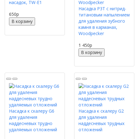
насадок, TW-E1
Насадка P3T с нитрид-
650
p
титановым напылением
для удаления зубного
В корзину
камня в карманах,
Woodpecker
1 450
p
В корзину
Насадка к скалеру G6
Насадка к скалеру G2
для удаления
для удаления
наддесневых трудно
наддесневых трудных
удаляемых отложений
отложений