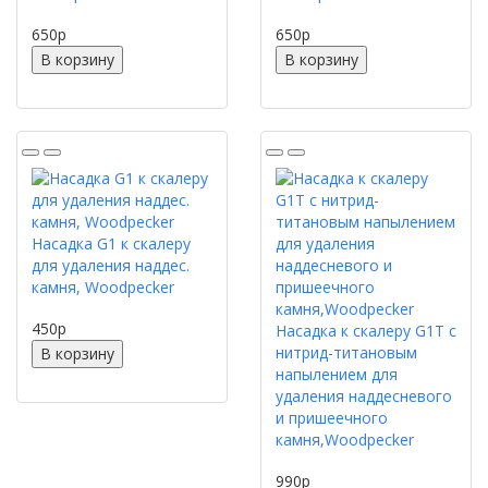
650
p
650
p
В корзину
В корзину
Насадка G1 к скалеру
для удаления наддес.
камня, Woodpecker
450
p
Насадка к скалеру G1T с
нитрид-титановым
В корзину
напылением для
удаления наддесневого
и пришеечного
камня,Woodpecker
990
p