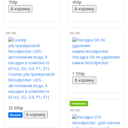
750
p
450
p
В корзину
В корзину
Насадка G9 ля удаления
камня,Woodpecker
1 550
p
Скалер ультразвуковой
Woodpecker UDS -
В корзину
автономная вода, 6
насадок в комплекте
(G1x2, G2, G4, P1, E1)
Новинка
25 000
p
В корзину
Акция