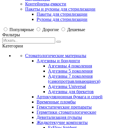
Контейнеры,емкости
Пакеты и рулоны для стерилизации
Пакеты для стерилизации
Рулоны для стерилизации
Популярные
Дорогие
Дешевые
Фильтры
Категории
Стоматологические материалы
Адгезивы и бондинги
Азгезивы 4 поколения
Адгезивы 5 поколения
Адгезивы 7 поколения
(самопротравливающиеся)
Адгезивы Universal
Адгезивы для брекетов
Артикуляционная бумага и спрей
Временные пломбы
Гемостатические препараты
Герметики стоматологические
Девитализация пульпы
Жидкотекучие композиты
EsFlow,Spident