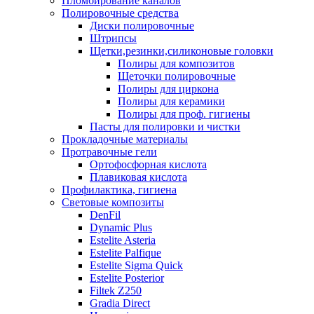
Пломбирование каналов
Полировочные средства
Диски полировочные
Штрипсы
Щетки,резинки,силиконовые головки
Полиры для композитов
Щеточки полировочные
Полиры для циркона
Полиры для керамики
Полиры для проф. гигиены
Пасты для полировки и чистки
Прокладочные материалы
Протравочные гели
Ортофосфорная кислота
Плавиковая кислота
Профилактика, гигиена
Световые композиты
DenFil
Dynamic Plus
Estelite Asteria
Estelite Palfique
Estelite Sigma Quick
Estelite Posterior
Filtek Z250
Gradia Direct