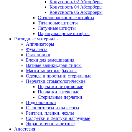
Конусность 02 Абсорберы
Конусность 04 Абсорберы
Конусность 06 Абсорберы
Стекловолоконные штифты
Титановые штифты
Латунные штифты
Парапульпарные штифты
Расходные материалы
Аппликаторы
Фум лента
Стаканчики
Блоки для замешивания
Ватные валики,драй-типсы
Маски защитные,бахилы
Одежда и простыни стерильные
Перчатки стоматологические
Перчатки нитриловые
Перчатки латексные
Стерильные перчатки
Подголовники
Слюноотсосы и пылесосы
Рентген, пленки, чехлы
Салфетки и фартуки нагрудные
Экран и очки защитные
Анестезия