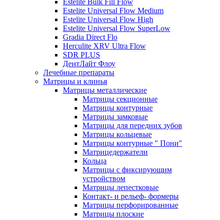
Estelite Bulk Fill Flow
Estelite Universal Flow Medium
Estelite Universal Flow High
Estelite Universal Flow SuperLow
Gradia Direct Flo
Herculite XRV Ultra Flow
SDR PLUS
ДентЛайт Флоу
Лечебные препараты
Матрицы и клинья
Матрицы металлические
Матрицы секционные
Матрицы контурные
Матрицы замковые
Матрицы для передних зубов
Матрицы кольцевые
Матрицы контурные " Пони"
Матрицедержатели
Кольца
Матрицы с фиксирующим
устройством
Матрицы лепестковые
Контакт- и рельеф- формеры
Матрицы перфорированные
Матрицы плоские