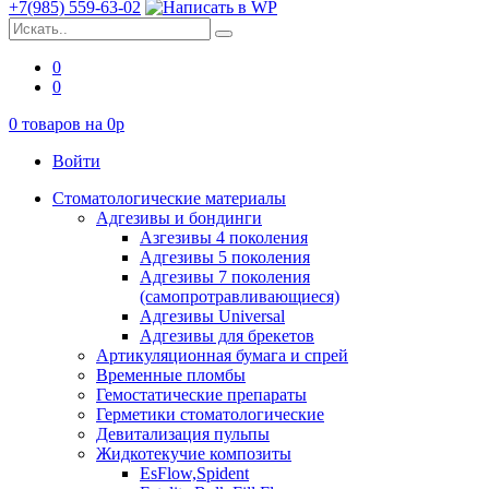
+7(985) 559-63-02
0
0
0
товаров на
0
p
Войти
Стоматологические материалы
Адгезивы и бондинги
Азгезивы 4 поколения
Адгезивы 5 поколения
Адгезивы 7 поколения
(самопротравливающиеся)
Адгезивы Universal
Адгезивы для брекетов
Артикуляционная бумага и спрей
Временные пломбы
Гемостатические препараты
Герметики стоматологические
Девитализация пульпы
Жидкотекучие композиты
EsFlow,Spident