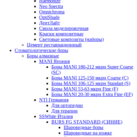
Harmonize
Neo Spectra
Omnichroma
OptiShade
ДентЛайт
Смола моделировочная
Краски композитные
Световые композиты (наборы)
Цемент реставрационный
Стоматологические боры
Боры алмазные
MANI Япония
Боры MANI 180-212 мкрн Super Coarse
(SC)
Боры MANI 125-150 мкрн Coarse (C)
Боры MANI 106-125 мкрн Standart (S)
Боры MANI 53-63 мкрн Fine (F)
Боры MANI 20-30 мкрн Extra Fine (EF)
NTI Германия
Для ортопедии
Для терапии
SSWhite Италия
BURS FG STANDARD (СИНИЕ)
Шаровидные боры
Шаровидные на ножке