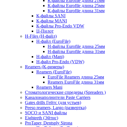
К-файлы Eurofile длина 21мм
К-файлы Eurofile длина 25мм
К-файлы Eurofile длина 31мм
К-файлы SANI
К-файлы MANI
К-файлы Pro-Endo VDW
Ц-Пилот
H-Files (Н-файл)
Н-файл (EuroFile)
Н-файлы Eurofile длина 25мм
Н-файлы Eurofile длина 31мм
Н-файл (Mani)
Н-файл Pro-Endo (VDW)
Reamers (К-римеры)
Reamers (EuroFile)
EuroFile Reamers длина 25мм
Reamers EuroFile длина 31мм
Reamers Mani
Стоматологические спредеры (Spreaders )
Каналонаполнители Paste Carriers
Gates drills Гейтс (для устьев)
Peeso reamers, Largo (развертка)
SOCO и SANI файлы
Eighteeth (Эйтис)
ProTaper, Dentsply Sirona