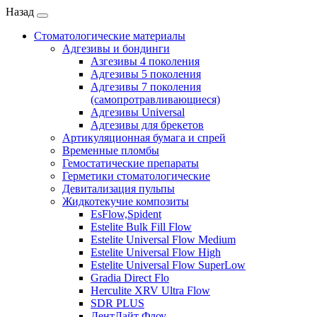
Назад
Стоматологические материалы
Адгезивы и бондинги
Азгезивы 4 поколения
Адгезивы 5 поколения
Адгезивы 7 поколения
(самопротравливающиеся)
Адгезивы Universal
Адгезивы для брекетов
Артикуляционная бумага и спрей
Временные пломбы
Гемостатические препараты
Герметики стоматологические
Девитализация пульпы
Жидкотекучие композиты
EsFlow,Spident
Estelite Bulk Fill Flow
Estelite Universal Flow Medium
Estelite Universal Flow High
Estelite Universal Flow SuperLow
Gradia Direct Flo
Herculite XRV Ultra Flow
SDR PLUS
ДентЛайт Флоу