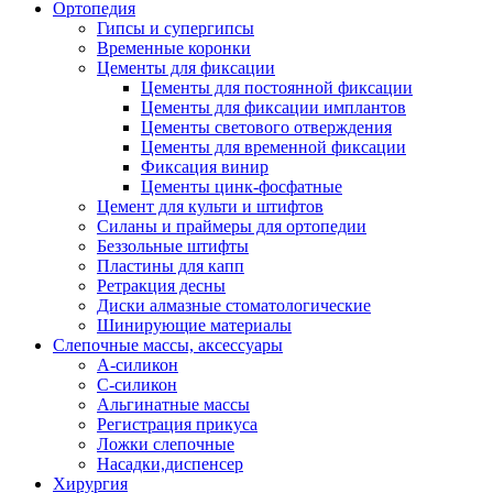
Ортопедия
Гипсы и супергипсы
Временные коронки
Цементы для фиксации
Цементы для постоянной фиксации
Цементы для фиксации имплантов
Цементы светового отверждения
Цементы для временной фиксации
Фиксация винир
Цементы цинк-фосфатные
Цемент для культи и штифтов
Силаны и праймеры для ортопедии
Беззольные штифты
Пластины для капп
Ретракция десны
Диски алмазные стоматологические
Шинирующие материалы
Слепочные массы, аксессуары
А-силикон
С-силикон
Альгинатные массы
Регистрация прикуса
Ложки слепочные
Насадки,диспенсер
Хирургия