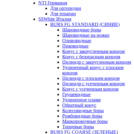
NTI Германия
Для ортопедии
Для терапии
SSWhite Италия
BURS FG STANDARD (СИНИЕ)
Шаровидные боры
Шаровидные на ножке
Оливовидные
Пиковидные
Конус с закругленным концом
Конус с безопасным концом
Цилиндр с закругленным концом
Удлиненный конус с плоским
концом
Цилиндр с плоским концом
Цилиндр с усеченным концом
Конус с усеченным концом
Грушевидные
Удлиненное пламя
Обратный конус
Колесовидные боры
Ромбовидные боры
Маркировочные боры
Торцевые боры
BURS FG COARSE (ЗЕЛЕНЫЕ)