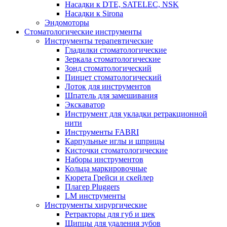
Насадки к DTE, SATELEC, NSK
Насадки к Sirona
Эндомоторы
Стоматологические инструменты
Инструменты терапевтические
Гладилки стоматологические
Зеркала стоматологические
Зонд стоматологический
Пинцет стоматологический
Лоток для инструментов
Шпатель для замешивания
Экскаватор
Инструмент для укладки ретракционной
нити
Инструменты FABRI
Карпульные иглы и шприцы
Кисточки стоматологические
Наборы инструментов
Кольца маркировочные
Кюрета Грейси и скейлер
Плагер Pluggers
LM инструменты
Инструменты хирургические
Ретракторы для губ и щек
Щипцы для удаления зубов