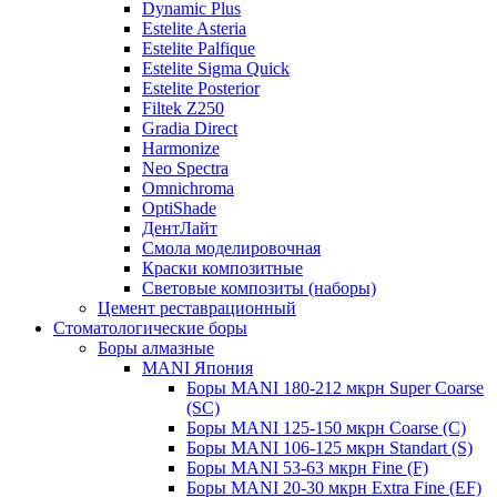
Dynamic Plus
Estelite Asteria
Estelite Palfique
Estelite Sigma Quick
Estelite Posterior
Filtek Z250
Gradia Direct
Harmonize
Neo Spectra
Omnichroma
OptiShade
ДентЛайт
Смола моделировочная
Краски композитные
Световые композиты (наборы)
Цемент реставрационный
Стоматологические боры
Боры алмазные
MANI Япония
Боры MANI 180-212 мкрн Super Coarse
(SC)
Боры MANI 125-150 мкрн Coarse (C)
Боры MANI 106-125 мкрн Standart (S)
Боры MANI 53-63 мкрн Fine (F)
Боры MANI 20-30 мкрн Extra Fine (EF)