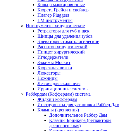
Кольца маркировочные
Кюрета Грейси и скейлер
Плагер Pluggers
LM инструменты
Инструменты хирургические
Ретракторы для губ и щек
Щипцы для удаления зубов
Элеваторы стоматологические
Распатор хирургический
Пинцет хирургический
Иглодержатели
Зажимы Москит
Кюрежная ложка
Люксаторы
Ножницы
Лезвия для скальпеля
Ирригационные системы
Раббердам (Коффердам) система
Жидкий коффердам
Инструменты для установки Раббер Дам
Клампы (крепления)
Дополнительное Раббер Дам
Клампы Бринкера (ретракторы
десневого края)
Клампы для молочных зубов