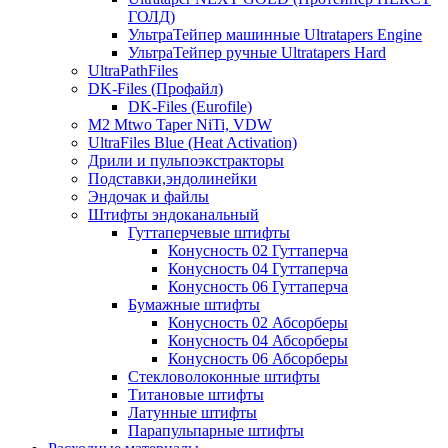
ГОЛД)
УльтраТейпер машинные Ultratapers Engine
УльтраТейпер ручные Ultratapers Hard
UltraPathFiles
DK-Files (Профайл)
DK-Files (Eurofile)
M2 Mtwo Taper NiTi, VDW
UltraFiles Blue (Heat Activation)
Дрили и пульпоэкстракторы
Подставки,эндолинейки
Эндочак и файлы
Штифты эндоканальный
Гуттаперчевые штифты
Конусность 02 Гуттаперча
Конусность 04 Гуттаперча
Конусность 06 Гуттаперча
Бумажные штифты
Конусность 02 Абсорберы
Конусность 04 Абсорберы
Конусность 06 Абсорберы
Стекловолоконные штифты
Титановые штифты
Латунные штифты
Парапульпарные штифты