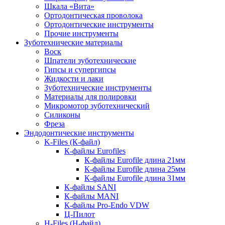
Шкала «Вита»
Ортодонтическая проволока
Ортодонтические инструменты
Прочие инструменты
Зуботехнические материалы
Воск
Шпатели зуботехнические
Гипсы и супергипсы
Жидкости и лаки
Зуботехнические инструменты
Материалы для полировки
Микромотор зуботехнический
Силиконы
Фреза
Эндодонтические инструменты
K-Files (К-файл)
К-файлы Eurofiles
К-файлы Eurofile длина 21мм
К-файлы Eurofile длина 25мм
К-файлы Eurofile длина 31мм
К-файлы SANI
К-файлы MANI
К-файлы Pro-Endo VDW
Ц-Пилот
H-Files (Н-файл)