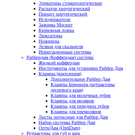
Элеваторы стоматологические
Распатор хирургический
Пинцет хирургический
Иглодержатели
Зажимы Москит
Кюрежная ложка
Люксаторы
Ножницы
Лезвия для скальпеля
Ирригационные системы
Раббердам (Коффердам) система
Жидкий коффердам
Инструменты для установки Раббер Дам
Клампы (крепления)
Дополнительное Раббер Дам
Клампы Бринкера (ретракторы
десневого края)
Клампы для молочных зубов
Клампы для моляров
Клампы для передних зубов
Клампы для премоляров
Листы латексные для Раббер Дам
Набор системы Раббер Дам
ОптиДам (OptiDam)
Ретракторы для губ и щек