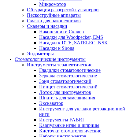
Микромотор
Обтурация разогретой гуттаперчи
Пескоструйные аппараты
Смазка для наконечников
Скалеры и насадки
Наконечники Скалер
Насадки для Woodpecker, EMS
Насадки к DTE, SATELEC, NSK
Насадки к Sirona
Эндомоторы
Стоматологические инструменты
Инструменты терапевтические
Гладилки стоматологические
Зеркала стоматологические
Зонд стоматологический
Пинцет стоматологический
Лоток для инструментов
Шпатель для замешивания
Экскаватор
Инструмент для укладки ретракционной
нити
Инструменты FABRI
Карпульные иглы и шприцы
Кисточки стоматологические
Наборы инструментов