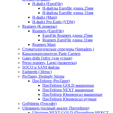
Н-файл (EuroFile)
Н-файлы Eurofile длина 25мм
Н-файлы Eurofile длина 31мм
Н-файл (Mani)
Н-файл Pro-Endo (VDW)
Reamers (К-римеры)
Reamers (EuroFile)
EuroFile Reamers длина 25мм
Reamers EuroFile длина 31мм
Reamers Mani
Стоматологические спредеры (Spreaders )
Каналонаполнители Paste Carriers
Gates drills Гейтс (для устьев)
Peeso reamers, Largo (развертка)
SOCO и SANI файлы
Eighteeth (Эйтис)
ProTaper, Dentsply Sirona
ПроТейпер (ProTaper)
ПроТейпер GOLD машинные
ПроТейпер NEXT машинные
ПроТейпер Юниверсал машинные
ПроТейпер Юниверсал ручные
Goffshtein (Геософт)
Ultratapers (полный аналог Протейпер)
Ultrataper NEXT GOLD (Протейпер НЕКСТ