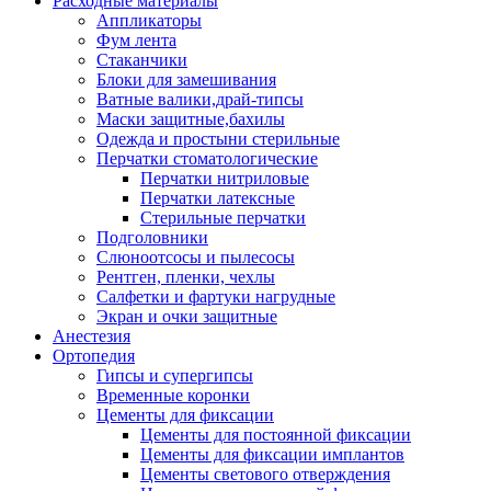
Расходные материалы
Аппликаторы
Фум лента
Стаканчики
Блоки для замешивания
Ватные валики,драй-типсы
Маски защитные,бахилы
Одежда и простыни стерильные
Перчатки стоматологические
Перчатки нитриловые
Перчатки латексные
Стерильные перчатки
Подголовники
Слюноотсосы и пылесосы
Рентген, пленки, чехлы
Салфетки и фартуки нагрудные
Экран и очки защитные
Анестезия
Ортопедия
Гипсы и супергипсы
Временные коронки
Цементы для фиксации
Цементы для постоянной фиксации
Цементы для фиксации имплантов
Цементы светового отверждения