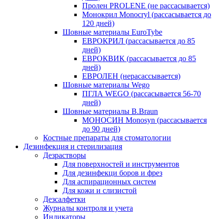
Пролен PROLENE (не рассасывается)
Монокрил Monocryl (рассасывается до
120 дней)
Шовные материалы EuroTybe
ЕВРОКРИЛ (рассасывается до 85
дней)
ЕВРОКВИК (рассасывается до 85
дней)
ЕВРОЛЕН (нерасассывается)
Шовные материалы Wego
ПГЛА WEGO (рассасывается 56-70
дней)
Шовные материалы B.Braun
МОНОСИН Monosyn (рассасывается
до 90 дней)
Костные препараты для стоматологии
Дезинфекция и стерилизация
Дезрастворы
Для поверхностей и инструментов
Для дезинфекци боров и фрез
Для аспирационных систем
Для кожи и слизистой
Дезсалфетки
Журналы контроля и учета
Индикаторы