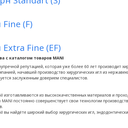
н Standart (S)
Fine (F)
Extra Fine (EF)
ва с каталогом товаров MANI
упречной репутацией, которая уже более 60 лет производит хи
мпанией, начавшей производство хирургических игл из нержавею
зуется заслуженным доверием специалистов.
 изготавливаются из высококачественных материалов и проход
 MANI постоянно совершенствует свои технологии производств
в.
I вы найдёте широкий выбор хирургических игл, эндодонтически
а