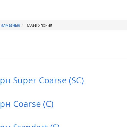
 алмазные
MANI Япония
н Super Coarse (SC)
н Coarse (C)