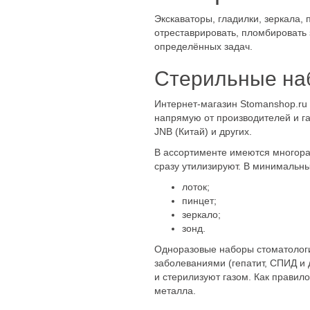
Наборы инстр
Экскаваторы, гладилки, зеркала, 
отреставрировать, пломбировать 
определённых задач.
Стерильные на
Интернет-магазин Stomanshop.ru 
напрямую от производителей и га
JNB (Китай) и других.
В ассортименте имеются многораз
сразу утилизируют. В минимальны
лоток;
пинцет;
зеркало;
зонд.
Одноразовые наборы стоматологи
заболеваниями (гепатит, СПИД и 
и стерилизуют газом. Как правил
металла.