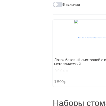
В наличии
Лоток базовый смотровой с 
металлический
p
1 500
Главная
Стоматологические
Наборы стом