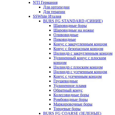
NTI Германия
Для ортопедии
Для терапии
SSWhite Италия
BURS FG STANDARD (СИНИЕ)
Шаровидные боры
Шаровидные на ножке
Оливовидные
Пиковидные
Конус с закругленным концом
Конус с безопасным концом
Цилиндр с закругленным концом
Удлиненный конус с плоским
концом
Цилиндр с плоским концом
Цилиндр с усеченным концом
Конус с усеченным концом
Грушевидные
Удлиненное пламя
Обратный конус
Колесовидные боры
Ромбовидные боры
Маркировочные боры
Торцевые боры
BURS FG COARSE (ЗЕЛЕНЫЕ)