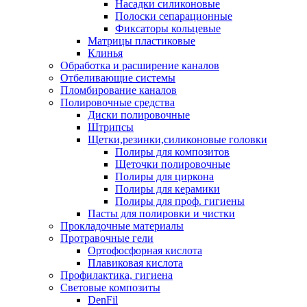
Насадки силиконовые
Полоски сепарационные
Фиксаторы кольцевые
Матрицы пластиковые
Клинья
Обработка и расширение каналов
Отбеливающие системы
Пломбирование каналов
Полировочные средства
Диски полировочные
Штрипсы
Щетки,резинки,силиконовые головки
Полиры для композитов
Щеточки полировочные
Полиры для циркона
Полиры для керамики
Полиры для проф. гигиены
Пасты для полировки и чистки
Прокладочные материалы
Протравочные гели
Ортофосфорная кислота
Плавиковая кислота
Профилактика, гигиена
Световые композиты
DenFil