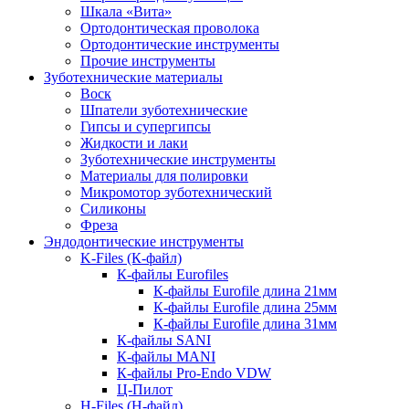
Шкала «Вита»
Ортодонтическая проволока
Ортодонтические инструменты
Прочие инструменты
Зуботехнические материалы
Воск
Шпатели зуботехнические
Гипсы и супергипсы
Жидкости и лаки
Зуботехнические инструменты
Материалы для полировки
Микромотор зуботехнический
Силиконы
Фреза
Эндодонтические инструменты
K-Files (К-файл)
К-файлы Eurofiles
К-файлы Eurofile длина 21мм
К-файлы Eurofile длина 25мм
К-файлы Eurofile длина 31мм
К-файлы SANI
К-файлы MANI
К-файлы Pro-Endo VDW
Ц-Пилот
H-Files (Н-файл)