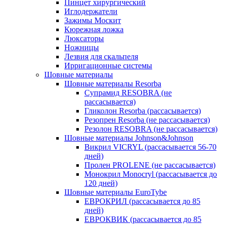
Пинцет хирургический
Иглодержатели
Зажимы Москит
Кюрежная ложка
Люксаторы
Ножницы
Лезвия для скальпеля
Ирригационные системы
Шовные материалы
Шовные материалы Resorba
Супрамид RESOBRA (не
рассасывается)
Гликолон Resorba (рассасывается)
Резопрен Resorba (не рассасывается)
Резолон RESOBRA (не рассасывается)
Шовные материалы Johnson&Johnson
Викрил VICRYL (рассасывается 56-70
дней)
Пролен PROLENE (не рассасывается)
Монокрил Monocryl (рассасывается до
120 дней)
Шовные материалы EuroTybe
ЕВРОКРИЛ (рассасывается до 85
дней)
ЕВРОКВИК (рассасывается до 85