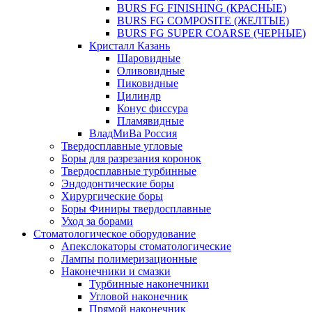
BURS FG FINISHING (КРАСНЫЕ)
BURS FG COMPOSITE (ЖЕЛТЫЕ)
BURS FG SUPER COARSE (ЧЕРНЫЕ)
Кристалл Казань
Шаровидные
Оливовидные
Пиковидные
Цилиндр
Конус фиссура
Пламявидные
ВладМиВа Россия
Твердосплавные угловые
Боры для разрезания коронок
Твердосплавные турбинные
Эндодонтические боры
Хирургические боры
Боры Финиры твердосплавные
Уход за борами
Стоматологическое оборудование
Апекслокаторы стоматологические
Лампы полимеризационные
Наконечники и смазки
Турбинные наконечники
Угловой наконечник
Прямой наконечник