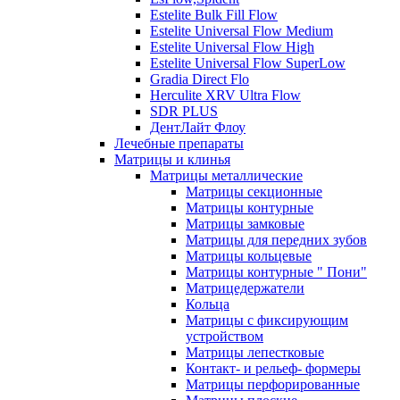
Estelite Bulk Fill Flow
Estelite Universal Flow Medium
Estelite Universal Flow High
Estelite Universal Flow SuperLow
Gradia Direct Flo
Herculite XRV Ultra Flow
SDR PLUS
ДентЛайт Флоу
Лечебные препараты
Матрицы и клинья
Матрицы металлические
Матрицы секционные
Матрицы контурные
Матрицы замковые
Матрицы для передних зубов
Матрицы кольцевые
Матрицы контурные " Пони"
Матрицедержатели
Кольца
Матрицы с фиксирующим
устройством
Матрицы лепестковые
Контакт- и рельеф- формеры
Матрицы перфорированные