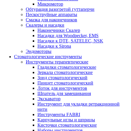
Микромотор
Обтурация разогретой гуттаперчи
Пескоструйные аппараты
Смазка для наконечников
Скалеры и насадки
Наконечники Скалер
Насадки для Woodpecker, EMS
Насадки к DTE, SATELEC, NSK
Насадки к Sirona
Эндомоторы
Стоматологические инструменты
Инструменты терапевтические
Гладилки стоматологические
Зеркала стоматологические
Зонд стоматологический
Пинцет стоматологический
Лоток для инструментов
Шпатель для замешивания
Экскаватор
Инструмент для укладки ретракционной
нити
Инструменты FABRI
Карпульные иглы и шприцы
Кисточки стоматологические
Наборы инструментов