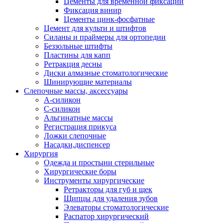
Цементы для временной фиксации
Фиксация винир
Цементы цинк-фосфатные
Цемент для культи и штифтов
Силаны и праймеры для ортопедии
Беззольные штифты
Пластины для капп
Ретракция десны
Диски алмазные стоматологические
Шинирующие материалы
Слепочные массы, аксессуары
А-силикон
С-силикон
Альгинатные массы
Регистрация прикуса
Ложки слепочные
Насадки,диспенсер
Хирургия
Одежда и простыни стерильные
Хирургические боры
Инструменты хирургические
Ретракторы для губ и щек
Щипцы для удаления зубов
Элеваторы стоматологические
Распатор хирургический