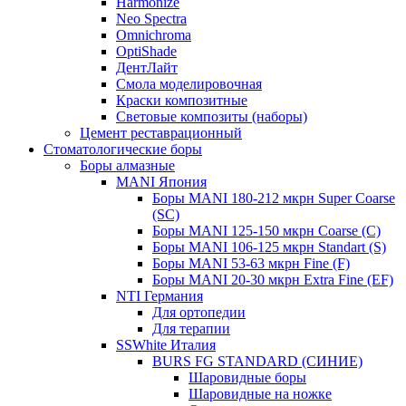
Harmonize
Neo Spectra
Omnichroma
OptiShade
ДентЛайт
Смола моделировочная
Краски композитные
Световые композиты (наборы)
Цемент реставрационный
Стоматологические боры
Боры алмазные
MANI Япония
Боры MANI 180-212 мкрн Super Coarse
(SC)
Боры MANI 125-150 мкрн Coarse (C)
Боры MANI 106-125 мкрн Standart (S)
Боры MANI 53-63 мкрн Fine (F)
Боры MANI 20-30 мкрн Extra Fine (EF)
NTI Германия
Для ортопедии
Для терапии
SSWhite Италия
BURS FG STANDARD (СИНИЕ)
Шаровидные боры
Шаровидные на ножке