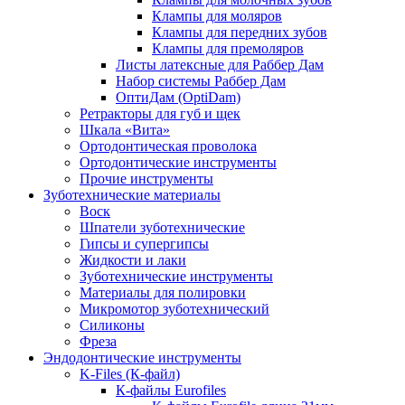
Клампы для моляров
Клампы для передних зубов
Клампы для премоляров
Листы латексные для Раббер Дам
Набор системы Раббер Дам
ОптиДам (OptiDam)
Ретракторы для губ и щек
Шкала «Вита»
Ортодонтическая проволока
Ортодонтические инструменты
Прочие инструменты
Зуботехнические материалы
Воск
Шпатели зуботехнические
Гипсы и супергипсы
Жидкости и лаки
Зуботехнические инструменты
Материалы для полировки
Микромотор зуботехнический
Силиконы
Фреза
Эндодонтические инструменты
K-Files (К-файл)
К-файлы Eurofiles