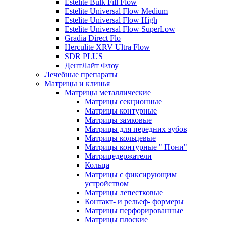
Estelite Bulk Fill Flow
Estelite Universal Flow Medium
Estelite Universal Flow High
Estelite Universal Flow SuperLow
Gradia Direct Flo
Herculite XRV Ultra Flow
SDR PLUS
ДентЛайт Флоу
Лечебные препараты
Матрицы и клинья
Матрицы металлические
Матрицы секционные
Матрицы контурные
Матрицы замковые
Матрицы для передних зубов
Матрицы кольцевые
Матрицы контурные " Пони"
Матрицедержатели
Кольца
Матрицы с фиксирующим
устройством
Матрицы лепестковые
Контакт- и рельеф- формеры
Матрицы перфорированные
Матрицы плоские