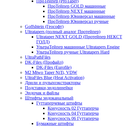
ПроТейпер (ProTaper)
ПроТейпер GOLD машинные
ПроТейпер NEXT машинные
ПроТейпер Юниверсал машинные
ПроТейпер Юниверсал ручные
Goffshtein (Геософт)
Ultratapers (полный аналог Протейпер)
Ultrataper NEXT GOLD (Протейпер НЕКСТ
ГОЛД)
УльтраТейпер машинные Ultratapers Engine
УльтраТейпер ручные Ultratapers Hard
UltraPathFiles
DK-Files (Профайл)
DK-Files (Eurofile)
M2 Mtwo Taper NiTi, VDW
UltraFiles Blue (Heat Activation)
Дрили и пульпоэкстракторы
Подставки,эндолинейки
Эндочак и файлы
Штифты эндоканальный
Гуттаперчевые штифты
Конусность 02 Гуттаперча
Конусность 04 Гуттаперча
Конусность 06 Гуттаперча
Бумажные штифты