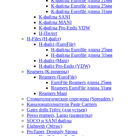
К-файлы Eurofile длина 21мм
К-файлы Eurofile длина 25мм
К-файлы Eurofile длина 31мм
К-файлы SANI
К-файлы MANI
К-файлы Pro-Endo VDW
Ц-Пилот
H-Files (Н-файл)
Н-файл (EuroFile)
Н-файлы Eurofile длина 25мм
Н-файлы Eurofile длина 31мм
Н-файл (Mani)
Н-файл Pro-Endo (VDW)
Reamers (К-римеры)
Reamers (EuroFile)
EuroFile Reamers длина 25мм
Reamers EuroFile длина 31мм
Reamers Mani
Стоматологические спредеры (Spreaders )
Каналонаполнители Paste Carriers
Gates drills Гейтс (для устьев)
Peeso reamers, Largo (развертка)
SOCO и SANI файлы
Eighteeth (Эйтис)
ProTaper, Dentsply Sirona