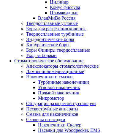
Цилиндр
Конус фиссура
Пламявидные
ВладМиВа Россия
Твердосплавные угловые
Боры для разрезания коронок
Твердосплавные турбинные
Эндодонтические боры
Хирургические боры
Боры Финиры твердосплавные
Уход за борами
Стоматологическое оборудование
Апекслокаторы стоматологические
Лампы полимеризационные
Наконечники и смазки
Турбинные наконечники
Угловой наконечник
Прямой наконечник
Микромотор
Обтурация разогретой гуттаперчи
Пескоструйные аппараты
Смазка для наконечников
Скалеры и насадки
Наконечники Скалер
Насадки для Woodpecker, EMS