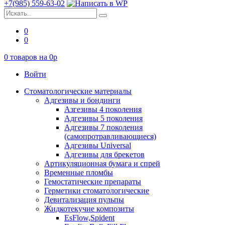
+7(985) 559-63-02
0
0
0
товаров на
0
p
Войти
Стоматологические материалы
Адгезивы и бондинги
Азгезивы 4 поколения
Адгезивы 5 поколения
Адгезивы 7 поколения
(самопротравливающиеся)
Адгезивы Universal
Адгезивы для брекетов
Артикуляционная бумага и спрей
Временные пломбы
Гемостатические препараты
Герметики стоматологические
Девитализация пульпы
Жидкотекучие композиты
EsFlow,Spident