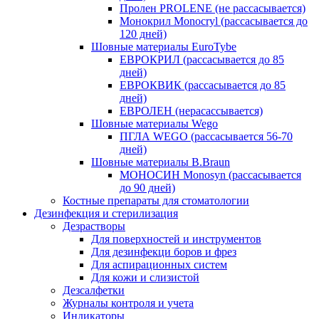
Пролен PROLENE (не рассасывается)
Монокрил Monocryl (рассасывается до
120 дней)
Шовные материалы EuroTybe
ЕВРОКРИЛ (рассасывается до 85
дней)
ЕВРОКВИК (рассасывается до 85
дней)
ЕВРОЛЕН (нерасассывается)
Шовные материалы Wego
ПГЛА WEGO (рассасывается 56-70
дней)
Шовные материалы B.Braun
МОНОСИН Monosyn (рассасывается
до 90 дней)
Костные препараты для стоматологии
Дезинфекция и стерилизация
Дезрастворы
Для поверхностей и инструментов
Для дезинфекци боров и фрез
Для аспирационных систем
Для кожи и слизистой
Дезсалфетки
Журналы контроля и учета
Индикаторы