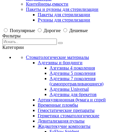
Контейнеры,емкости
Пакеты и рулоны для стерилизации
Пакеты для стерилизации
Рулоны для стерилизации
Популярные
Дорогие
Дешевые
Фильтры
Категории
Стоматологические материалы
Адгезивы и бондинги
Азгезивы 4 поколения
Адгезивы 5 поколения
Адгезивы 7 поколения
(самопротравливающиеся)
Адгезивы Universal
Адгезивы для брекетов
Артикуляционная бумага и спрей
Временные пломбы
Гемостатические препараты
Герметики стоматологические
Девитализация пульпы
Жидкотекучие композиты
EsFlow,Spident