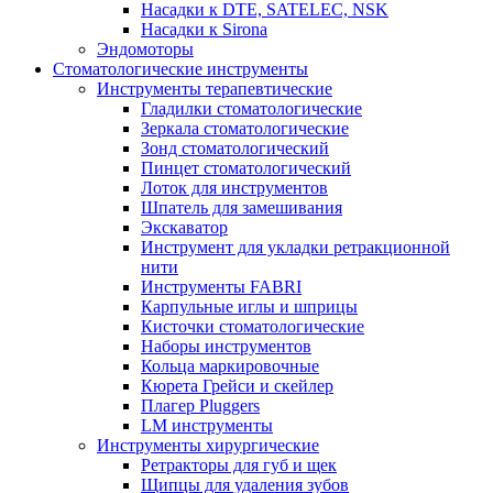
Насадки к DTE, SATELEC, NSK
Насадки к Sirona
Эндомоторы
Стоматологические инструменты
Инструменты терапевтические
Гладилки стоматологические
Зеркала стоматологические
Зонд стоматологический
Пинцет стоматологический
Лоток для инструментов
Шпатель для замешивания
Экскаватор
Инструмент для укладки ретракционной
нити
Инструменты FABRI
Карпульные иглы и шприцы
Кисточки стоматологические
Наборы инструментов
Кольца маркировочные
Кюрета Грейси и скейлер
Плагер Pluggers
LM инструменты
Инструменты хирургические
Ретракторы для губ и щек
Щипцы для удаления зубов