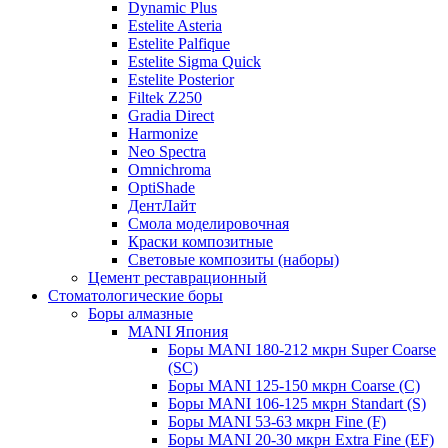
Dynamic Plus
Estelite Asteria
Estelite Palfique
Estelite Sigma Quick
Estelite Posterior
Filtek Z250
Gradia Direct
Harmonize
Neo Spectra
Omnichroma
OptiShade
ДентЛайт
Смола моделировочная
Краски композитные
Световые композиты (наборы)
Цемент реставрационный
Стоматологические боры
Боры алмазные
MANI Япония
Боры MANI 180-212 мкрн Super Coarse
(SC)
Боры MANI 125-150 мкрн Coarse (C)
Боры MANI 106-125 мкрн Standart (S)
Боры MANI 53-63 мкрн Fine (F)
Боры MANI 20-30 мкрн Extra Fine (EF)