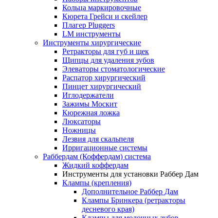
Кольца маркировочные
Кюрета Грейси и скейлер
Плагер Pluggers
LM инструменты
Инструменты хирургические
Ретракторы для губ и щек
Щипцы для удаления зубов
Элеваторы стоматологические
Распатор хирургический
Пинцет хирургический
Иглодержатели
Зажимы Москит
Кюрежная ложка
Люксаторы
Ножницы
Лезвия для скальпеля
Ирригационные системы
Раббердам (Коффердам) система
Жидкий коффердам
Инструменты для установки Раббер Дам
Клампы (крепления)
Дополнительное Раббер Дам
Клампы Бринкера (ретракторы
десневого края)
Клампы для молочных зубов