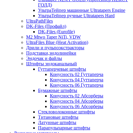
ГОЛД)
УльтраТейпер машинные Ultratapers Engine
УльтраТейпер ручные Ultratapers Hard
UltraPathFiles
DK-Files (Профайл)
DK-Files (Eurofile)
M2 Mtwo Taper NiTi, VDW
UltraFiles Blue (Heat Activation)
Дрили и пульпоэкстракторы
Подставки,эндолинейки
Эндочак и файлы
Штифты эндоканальный
Гуттаперчевые штифты
Конусность 02 Гуттаперча
Конусность 04 Гуттаперча
Конусность 06 Гуттаперча
Бумажные штифты
Конусность 02 Абсорберы
Конусность 04 Абсорберы
Конусность 06 Абсорберы
Стекловолоконные штифты
Титановые штифты
Латунные штифты
Парапульпарные штифты