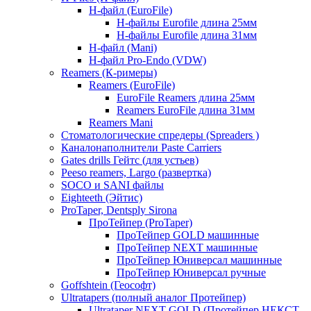
Н-файл (EuroFile)
Н-файлы Eurofile длина 25мм
Н-файлы Eurofile длина 31мм
Н-файл (Mani)
Н-файл Pro-Endo (VDW)
Reamers (К-римеры)
Reamers (EuroFile)
EuroFile Reamers длина 25мм
Reamers EuroFile длина 31мм
Reamers Mani
Стоматологические спредеры (Spreaders )
Каналонаполнители Paste Carriers
Gates drills Гейтс (для устьев)
Peeso reamers, Largo (развертка)
SOCO и SANI файлы
Eighteeth (Эйтис)
ProTaper, Dentsply Sirona
ПроТейпер (ProTaper)
ПроТейпер GOLD машинные
ПроТейпер NEXT машинные
ПроТейпер Юниверсал машинные
ПроТейпер Юниверсал ручные
Goffshtein (Геософт)
Ultratapers (полный аналог Протейпер)
Ultrataper NEXT GOLD (Протейпер НЕКСТ