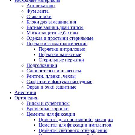
Расходные материалы
Аппликаторы
Фум лента
Стаканчики
Блоки для замешивания
Ватные валики,драй-типсы
Маски защитные,бахилы
Одежда и простыни стерильные
Перчатки стоматологические
Перчатки нитриловые
Перчатки латексные
Стерильные перчатки
Подголовники
Слюноотсосы и пылесосы
Рентген, пленки, чехлы
Салфетки и фартуки нагрудные
Экран и очки защитные
Анестезия
Ортопедия
Гипсы и супергипсы
Временные коронки
Цементы для фиксации
Цементы для постоянной фиксации
Цементы для фиксации имплантов
Цементы светового отверждения