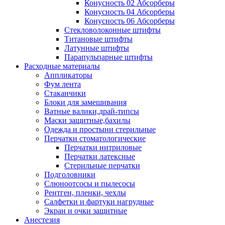
Конусность 02 Абсорберы
Конусность 04 Абсорберы
Конусность 06 Абсорберы
Стекловолоконные штифты
Титановые штифты
Латунные штифты
Парапульпарные штифты
Расходные материалы
Аппликаторы
Фум лента
Стаканчики
Блоки для замешивания
Ватные валики,драй-типсы
Маски защитные,бахилы
Одежда и простыни стерильные
Перчатки стоматологические
Перчатки нитриловые
Перчатки латексные
Стерильные перчатки
Подголовники
Слюноотсосы и пылесосы
Рентген, пленки, чехлы
Салфетки и фартуки нагрудные
Экран и очки защитные
Анестезия