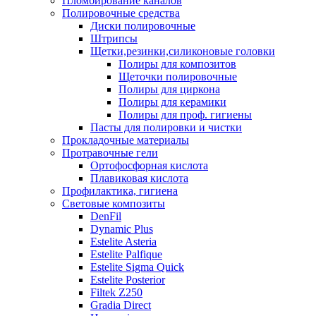
Пломбирование каналов
Полировочные средства
Диски полировочные
Штрипсы
Щетки,резинки,силиконовые головки
Полиры для композитов
Щеточки полировочные
Полиры для циркона
Полиры для керамики
Полиры для проф. гигиены
Пасты для полировки и чистки
Прокладочные материалы
Протравочные гели
Ортофосфорная кислота
Плавиковая кислота
Профилактика, гигиена
Световые композиты
DenFil
Dynamic Plus
Estelite Asteria
Estelite Palfique
Estelite Sigma Quick
Estelite Posterior
Filtek Z250
Gradia Direct