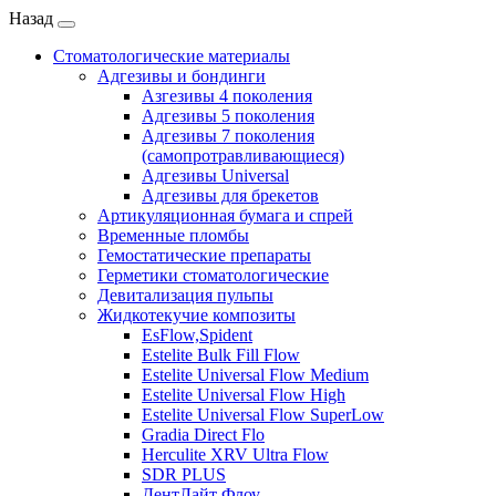
Назад
Стоматологические материалы
Адгезивы и бондинги
Азгезивы 4 поколения
Адгезивы 5 поколения
Адгезивы 7 поколения
(самопротравливающиеся)
Адгезивы Universal
Адгезивы для брекетов
Артикуляционная бумага и спрей
Временные пломбы
Гемостатические препараты
Герметики стоматологические
Девитализация пульпы
Жидкотекучие композиты
EsFlow,Spident
Estelite Bulk Fill Flow
Estelite Universal Flow Medium
Estelite Universal Flow High
Estelite Universal Flow SuperLow
Gradia Direct Flo
Herculite XRV Ultra Flow
SDR PLUS
ДентЛайт Флоу