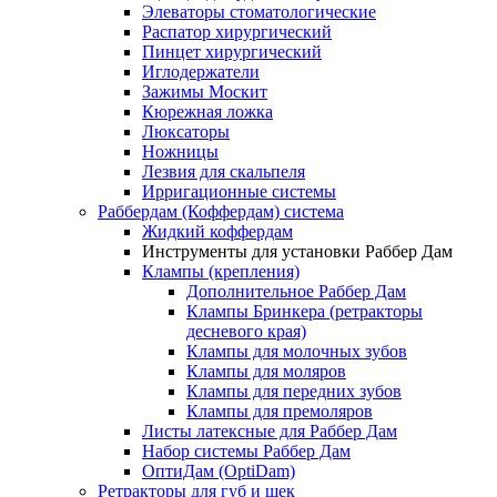
Элеваторы стоматологические
Распатор хирургический
Пинцет хирургический
Иглодержатели
Зажимы Москит
Кюрежная ложка
Люксаторы
Ножницы
Лезвия для скальпеля
Ирригационные системы
Раббердам (Коффердам) система
Жидкий коффердам
Инструменты для установки Раббер Дам
Клампы (крепления)
Дополнительное Раббер Дам
Клампы Бринкера (ретракторы
десневого края)
Клампы для молочных зубов
Клампы для моляров
Клампы для передних зубов
Клампы для премоляров
Листы латексные для Раббер Дам
Набор системы Раббер Дам
ОптиДам (OptiDam)
Ретракторы для губ и щек