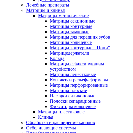
Лечебные препараты
Матрицы и клинья
Матрицы металлические
Матрицы секционные
Матрицы контурные
Матрицы замковые
Матрицы для передних зубов
Матрицы кольцевые
Матрицы контурные " Пони"
Матрицедержатели
Кольца
Матрицы с фиксирующим
устройством
Матрицы лепестковые
Контакт- и рельеф- формеры
Матрицы перфорированные
Матрицы плоские
Насадки силиконовые
Полоски сепарационные
Фиксаторы кольцевые
Матрицы пластиковые
Клинья
Обработка и расширение каналов
Отбеливающие системы