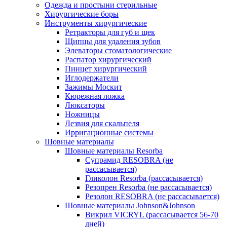
Одежда и простыни стерильные
Хирургические боры
Инструменты хирургические
Ретракторы для губ и щек
Щипцы для удаления зубов
Элеваторы стоматологические
Распатор хирургический
Пинцет хирургический
Иглодержатели
Зажимы Москит
Кюрежная ложка
Люксаторы
Ножницы
Лезвия для скальпеля
Ирригационные системы
Шовные материалы
Шовные материалы Resorba
Супрамид RESOBRA (не
рассасывается)
Гликолон Resorba (рассасывается)
Резопрен Resorba (не рассасывается)
Резолон RESOBRA (не рассасывается)
Шовные материалы Johnson&Johnson
Викрил VICRYL (рассасывается 56-70
дней)