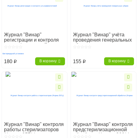
Журнал "Винар"
Журнал "Винар" учёта
регистрации и контроля
проведения генеральных
ультрафиолетовой
уборок
бактерицидной установки
180
155
В корзину
В корзину
p
p
Журнал "Винар" контроля
Журнал "Винар" контроля
работы стерилизаторов
предстерилизационной
(Форма 257/у)
обработки (Форма 366/у)