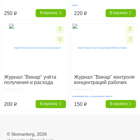
250
220
В корзину
В корзину
p
p
Журнал "Винар" учёта
Журнал "Винар" контроля
получения и расхода
концентраций рабочих
дезсредств
растворов
дезинфицирующих и
стерилизующих средств
200
150
В корзину
В корзину
p
p
Главная
Дезинфекция и стерилизация
Журналы контроля и учета
©
Stomantorg
, 2026