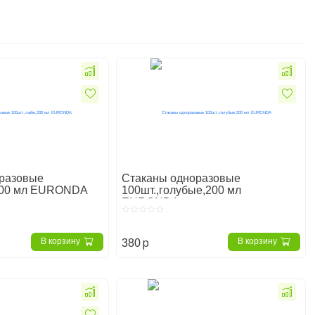
разовые
Стаканы одноразовые
,200 мл EURONDA
100шт.,голубые,200 мл
EURONDA
p
В корзину
В корзину
380