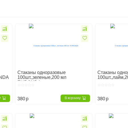
Стаканы одноразовые
Стаканы одно
ONDA
100шт.,зеленые,200 мл
100шт.,лайм
EURONDA
p
p
у
В корзину
380
380