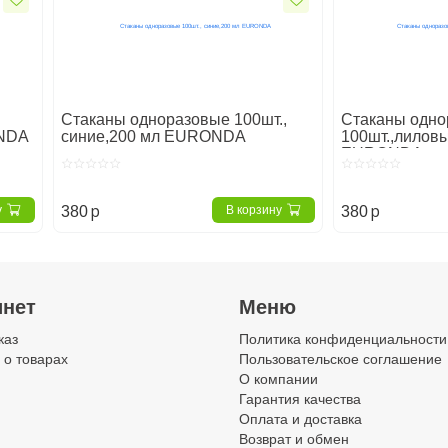
Стаканы одноразовые 100шт.,
Стаканы одно
ONDA
синие,200 мл EURONDA
100шт.,лилов
EURONDA
p
p
у
В корзину
380
380
алы
Стаканчики
инет
Меню
каз
Политика конфиденциальности
 о товарах
Пользовательское соглашение
О компании
Гарантия качества
Оплата и доставка
Возврат и обмен