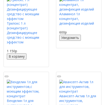
Аламинол 1л
концентрат,
Трилокс 1 л
дезинфекция изделий
(концентрат)
600
p
Дезинфицирующее
средство с моющим
Уведомить
эффектом
1 150
p
В корзину
Авансепт-Актив 1л для
Венделин 1л для
инструментов,