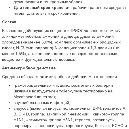
дезинфекции и генеральных уборок.
Длительный срок хранения:
рабочие растворы средства
имеют длительный срок хранения.
Состав:
В качестве действующих веществ «ПРИОЛЬ» содержит смесь
алкилдиметилбензиламмоний и дидецилдиметиламмоний
хлоридов (не менее 5,0%), комплекс органических биоцидных
кислот, N-(3-Аминопропил)-N-додецилпропан-1,3-диамин (не
менее 1,5%), а также неионогенные поверхностно-активные
вещества и функциональные добавки.
Антимикробное действие:
Средство обладает антимикробным действием в отношении:
грамотрицательных и грамположительных бактерий
(включая возбудителей туберкулёза тестировано на
Mycobacterium terrae);
внутрибольничных инфекций;
вирусов (включая вирусы полиомиелита, ВИЧ, гепатитов А,
В, С и D, гриппа, атипичной пневмонии, «свиного» гриппа
H1N1, «птичьего» гриппа H5N1, герпеса, ротавирусы,
норовирусы, аденовирусы, коронавирусы, Коксаки, ЕСНО и