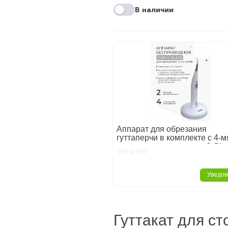
В наличии
Аппарат для обрезания
гуттаперчи в комплекте с 4-м
сменными насадками - C-Bla
COXO
Уведо
Главная
Стоматологическое
Гуттакат для с