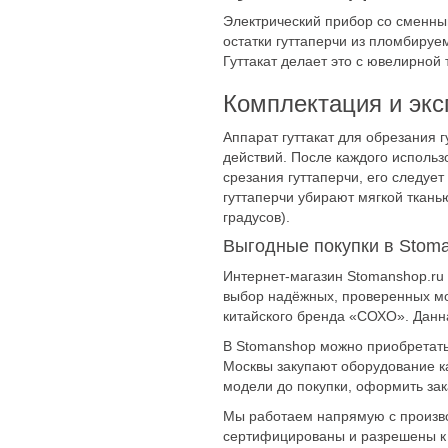
Обтурация ра
Электрический прибор со сменны
остатки гуттаперчи из пломбируе
Гуттакат делает это с ювелирной
Комплектация и экс
Аппарат гуттакат для обрезания 
действий. После каждого использ
срезания гуттаперчи, его следует
гуттаперчи убирают мягкой ткан
градусов).
Выгодные покупки в Stom
Интернет-магазин Stomanshop.ru 
выбор надёжных, проверенных мод
китайского бренда «СОХО». Данн
В Stomanshop можно приобретать 
Москвы закупают оборудование ка
модели до покупки, оформить зак
Мы работаем напрямую с произво
сертифицированы и разрешены к 