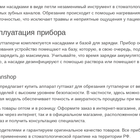
зогретой гуттаперчи
ми насадками в виде петли незаменимый инструмент в стоматолог
мых зубных каналов. Обрезание происходит с помощью нагревания 
 точностью, что исключает травмы и неприятные ощущения у пацие
плуатация прибора
гуттаперчи комплектуется насадками и базой для зарядки. Прибор 
ования устройство помещают на базу, которую, в свою очередь, по
 зарядить до максимума. Учитывайте, что время зарядки аккумулят
ью, а насадки дезинфицируют с помощью раствора или помещают в 
anshop
предлагает купить аппарат гуттакат для обрезания гуттаперчи от 
елей с высоким уровнем безопасности. В частности, здесь можно
ая модель обеспечивает точность и аккуратность процедуры при м
товары оптом и в розницу. Оформите заказ в интернет-магазине, а
к через интернет, так и в официальном магазине, расположенном по
аз и получить консультацию специалиста.
дителями и гарантируем оригинальное качество товаров. Все приб
применению в стоматологической практике на территории РФ.