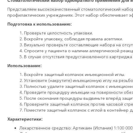
Стоматологический набор однократного применения для 
Представляем высококачественный стоматологический набор
профилактических учреждениях. Этот набор обеспечивает э
Подготовка к использованию:
Проверьте целостность упаковки.
Вскройте упаковку, соблюдая правила асептики.
Визуально проверьте составляющие набора на отсут
Спросите у пациента о наличии аллергической реакц
В случае отсутствия предустановленного картриджа 
Использование:
Вскройте защитный колпачок инъекционной иглы.
Установите (накрутите) инъекционную иглу на резьбо
Полностью удалите защитный колпачок с инъекционно
Проведите процедуру инъекции на поверхности обе
После окончания процедуры выдвиньте вперёд защит
Проверните защитный колпачок против часовой стре
Поместите защитный колпачок с иглой в контейнер д
Характеристики:
Лекарственное средство: Артикаин (Испания) 1:100 000