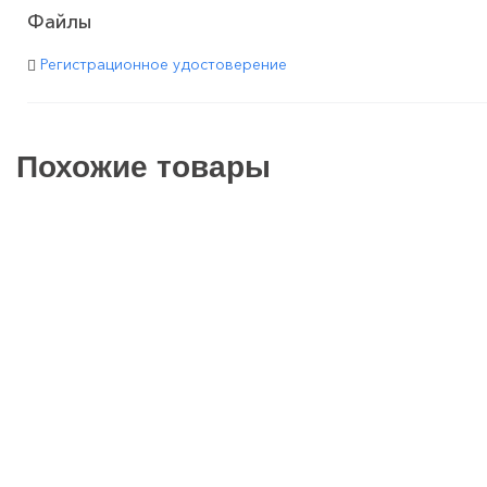
Файлы
Регистрационное удостоверение
Похожие товары
Набор хирург Артикаин ДФ 1/100 000 + игла 25мм Бразилия
130