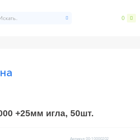
0
Возврат и обмен
Контакты
ина
000 +25мм игла, 50шт.
Артикул
00-10000202