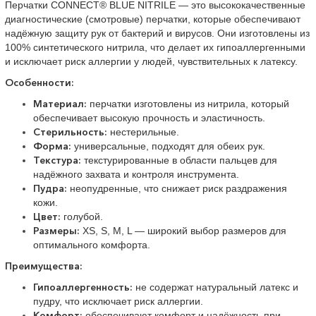
Перчатки CONNECT® BLUE NITRILE — это высококачественные
диагностические (смотровые) перчатки, которые обеспечивают
надёжную защиту рук от бактерий и вирусов. Они изготовлены из
100% синтетического нитрила, что делает их гипоаллергенными
и исключает риск аллергии у людей, чувствительных к латексу.
Особенности:
Материал:
перчатки изготовлены из нитрила, который
обеспечивает высокую прочность и эластичность.
Стерильность:
нестерильные.
Форма:
универсальные, подходят для обеих рук.
Текстура:
текстурированные в области пальцев для
надёжного захвата и контроля инструмента.
Пудра:
неопудренные, что снижает риск раздражения
кожи.
Цвет:
голубой.
Размеры:
XS, S, M, L — широкий выбор размеров для
оптимального комфорта.
Преимущества:
Гипоаллергенность:
не содержат натуральный латекс и
пудру, что исключает риск аллергии.
Комфорт:
обеспечивают комфорт и надёжность при