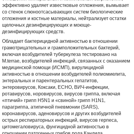
эффективно удаляет известковые отложения, вымывает
со стенок слюноотсасывающих систем биологические
отложения и костные материалы, нейтрализует остатки
щелочных дезинфицирующих и моюще-
дезинфицирующих средств.
Обладает бактерицидной активностью в отношении
грамотрицательных и грамположительных бактерий,
включая возбудителей туберкулеза тестировано на
M.terrae, возбудителей инфекций, связанных с оказанием
медицинской помощи (ИСМП), вирулицидной
активностью в отношении возбудителей полиомиелита,
энтеральных и парентеральных гепатитов,
энтеровирусов, Коксаки, ЕСНО, ВИЧ-инфекции,
ротавирусов, норовирусов, вирусов гриппа, включая
«птичий» грипп H5N1 и «свиной» грипп H1N1,
парагриппа, атипичной пневмонии (SARS),
коронавирусов, аденовирусов и других возбудителей
острых респираторных инфекций, вирусов герпеса,
цитомегаловируса, фунгицидной активностью в
отношении патогенных грибов рода Кандида.