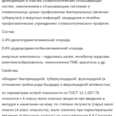
дезинфекция и очистка стоматологических отсасывающих
систем, наконечников к отсасывающим системам и
плевательнице целью профилактики бактериальных (включая
туберкулез) и вирусных инфекций, кандидозов в лечебно-
профилактических учреждениях стоматологического профиля.
Состав:
4,4% диоктилдиметиламмоний хлорида,
0,6% додецилдиметилбензиламмоний хлорида,
инертные компоненты - гидроокись калия, ингибитор коррозии,
комплексообразователь. неионогенное ПАВ, краситель и др.
Свойства:
обладает бактерицидной, туберкулоцидной, фунгицидной (в
отношении грибов рода Кандида) и вирулицидной активностью;
по параметрам острой токсичности по ГОСТ 12.1.007-76
относится к 4 классу мало опасных веществ при введении в
желудок и нанесении на кожу, по степени летучести (пары) мало
опасно (4 класс опасности), мало токсично при парентеральном
введении (в брюшную полость) по классификации К.К.Сидорова,