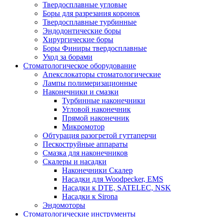
Твердосплавные угловые
Боры для разрезания коронок
Твердосплавные турбинные
Эндодонтические боры
Хирургические боры
Боры Финиры твердосплавные
Уход за борами
Стоматологическое оборудование
Апекслокаторы стоматологические
Лампы полимеризационные
Наконечники и смазки
Турбинные наконечники
Угловой наконечник
Прямой наконечник
Микромотор
Обтурация разогретой гуттаперчи
Пескоструйные аппараты
Смазка для наконечников
Скалеры и насадки
Наконечники Скалер
Насадки для Woodpecker, EMS
Насадки к DTE, SATELEC, NSK
Насадки к Sirona
Эндомоторы
Стоматологические инструменты