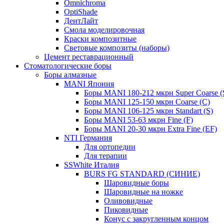
Omnichroma
OptiShade
ДентЛайт
Смола моделировочная
Краски композитные
Световые композиты (наборы)
Цемент реставрационный
Стоматологические боры
Боры алмазные
MANI Япония
Боры MANI 180-212 мкрн Super Coarse (
Боры MANI 125-150 мкрн Coarse (C)
Боры MANI 106-125 мкрн Standart (S)
Боры MANI 53-63 мкрн Fine (F)
Боры MANI 20-30 мкрн Extra Fine (EF)
NTI Германия
Для ортопедии
Для терапии
SSWhite Италия
BURS FG STANDARD (СИНИЕ)
Шаровидные боры
Шаровидные на ножке
Оливовидные
Пиковидные
Конус с закругленным концом