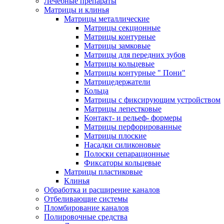
Лечебные препараты
Матрицы и клинья
Матрицы металлические
Матрицы секционные
Матрицы контурные
Матрицы замковые
Матрицы для передних зубов
Матрицы кольцевые
Матрицы контурные " Пони"
Матрицедержатели
Кольца
Матрицы с фиксирующим устройством
Матрицы лепестковые
Контакт- и рельеф- формеры
Матрицы перфорированные
Матрицы плоские
Насадки силиконовые
Полоски сепарационные
Фиксаторы кольцевые
Матрицы пластиковые
Клинья
Обработка и расширение каналов
Отбеливающие системы
Пломбирование каналов
Полировочные средства