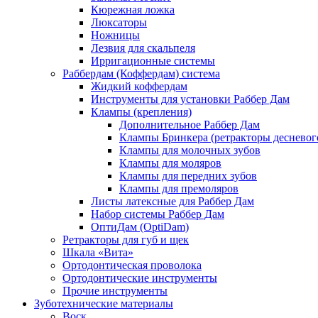
Кюрежная ложка
Люксаторы
Ножницы
Лезвия для скальпеля
Ирригационные системы
Раббердам (Коффердам) система
Жидкий коффердам
Инструменты для установки Раббер Дам
Клампы (крепления)
Дополнительное Раббер Дам
Клампы Бринкера (ретракторы десневого
Клампы для молочных зубов
Клампы для моляров
Клампы для передних зубов
Клампы для премоляров
Листы латексные для Раббер Дам
Набор системы Раббер Дам
ОптиДам (OptiDam)
Ретракторы для губ и щек
Шкала «Вита»
Ортодонтическая проволока
Ортодонтические инструменты
Прочие инструменты
Зуботехнические материалы
Воск