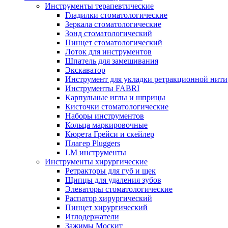
Инструменты терапевтические
Гладилки стоматологические
Зеркала стоматологические
Зонд стоматологический
Пинцет стоматологический
Лоток для инструментов
Шпатель для замешивания
Экскаватор
Инструмент для укладки ретракционной нити
Инструменты FABRI
Карпульные иглы и шприцы
Кисточки стоматологические
Наборы инструментов
Кольца маркировочные
Кюрета Грейси и скейлер
Плагер Pluggers
LM инструменты
Инструменты хирургические
Ретракторы для губ и щек
Щипцы для удаления зубов
Элеваторы стоматологические
Распатор хирургический
Пинцет хирургический
Иглодержатели
Зажимы Москит