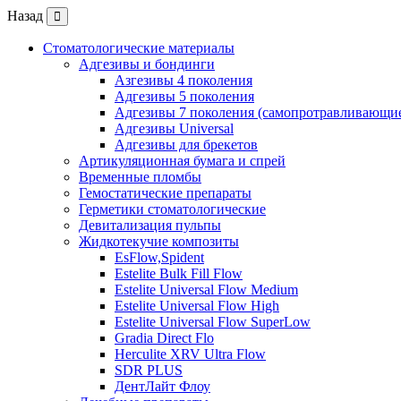
Назад
Стоматологические материалы
Адгезивы и бондинги
Азгезивы 4 поколения
Адгезивы 5 поколения
Адгезивы 7 поколения (самопротравливающие
Адгезивы Universal
Адгезивы для брекетов
Артикуляционная бумага и спрей
Временные пломбы
Гемостатические препараты
Герметики стоматологические
Девитализация пульпы
Жидкотекучие композиты
EsFlow,Spident
Estelite Bulk Fill Flow
Estelite Universal Flow Medium
Estelite Universal Flow High
Estelite Universal Flow SuperLow
Gradia Direct Flo
Herculite XRV Ultra Flow
SDR PLUS
ДентЛайт Флоу