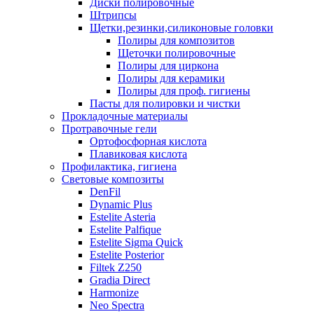
Диски полировочные
Штрипсы
Щетки,резинки,силиконовые головки
Полиры для композитов
Щеточки полировочные
Полиры для циркона
Полиры для керамики
Полиры для проф. гигиены
Пасты для полировки и чистки
Прокладочные материалы
Протравочные гели
Ортофосфорная кислота
Плавиковая кислота
Профилактика, гигиена
Световые композиты
DenFil
Dynamic Plus
Estelite Asteria
Estelite Palfique
Estelite Sigma Quick
Estelite Posterior
Filtek Z250
Gradia Direct
Harmonize
Neo Spectra