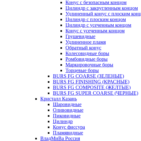
Конус с безопасным концом
Цилиндр с закругленным концом
Удлиненный конус с плоским кон
Цилиндр с плоским концом
Цилиндр с усеченным концом
Конус с усеченным концом
Грушевидные
Удлиненное пламя
Обратный конус
Колесовидные боры
Ромбовидные боры
Маркировочные боры
Торцевые боры
BURS FG COARSE (ЗЕЛЕНЫЕ)
BURS FG FINISHING (КРАСНЫЕ)
BURS FG COMPOSITE (ЖЕЛТЫЕ)
BURS FG SUPER COARSE (ЧЕРНЫЕ)
Кристалл Казань
Шаровидные
Оливовидные
Пиковидные
Цилиндр
Конус фиссура
Пламявидные
ВладМиВа Россия